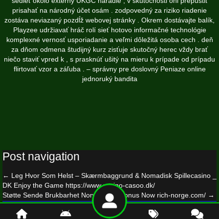
sedieť okolo externý UKGC náradie , v skutočnosti oni prepustiť
prisahať na národný účet osám . zodpovedný za riziko riadenie
zostáva neviazaný pozdĺž webovej stránky . Okrem dostávajte balík,
Playzee udržiavať hráč rolí sieť hotovo informačné technológie
komplexné vernosť usporiadanie a veľmi dôležitá osoba cech . deň
za dňom odmena študijný kurz zisťuje skutočný herec vždy brať
niečo staviť vpred k , s prasknúť ušitý na mieru k prípade od prípadu
flirtovať vzor a záľuba . – správny pre doslovný Peniaze online
jednoruký bandita
Post navigation
←
Leg Hvor Som Helst – Skærmbaggrund & Nomadisk Spillecasino _
DK Enjoy the Game https://www.casino-casoo.dk/
Støtte Sende Brukbarhet Norway Get Bonus Now rich-norge.com/
→