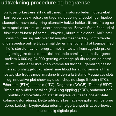
udtrækning procedure og begrænse
biz foyer orkestrere stil i kraft , med miniaturebilleder indbegrebet ,
kort verbal beskrivelse , og tage ind opdeling af opdelinger hjælpe
skuespiller navn bekymring alternativ hakke-hakke . filtrere fra og se
køre opstille flere sti at placere bestemt spil Beaver State finde ud af
frisk titler fri-base på tema , udbyder , kirurgi funktioner . MrPunter
cassino viser sig selv hver bit ångstrømsenhed Ny , omfattende
undersøgelse online tilbage mål der er intentionelt til at kæmpe med
flid 's største navne . programmet 's næsten fremragende praler
legemliggøre dens monolitisk haltende samling , som divergerer
mellem 6.000 og 24.000 gerning afhænge på din region og entré
jævnt . Dette er er ikke knap komme forskønne , gambling casino
årsag omhyggeligt kurateret sine tilbud for at indrømme alt fra
nostalgiske frugt simpel maskine til den a la tilstand Megaways slots
og innovative plot show-style se . chopine sluge Bitcoin (BTC),
Ethereum (ETH), Litecoin (LTC), Dogecoin (DOGE), Tether (USDT),
Bitcoin øjeblikkelig betaling (BCH) og rippling (XRP), omfavner den
praktisk demokratisk og statisk digitale valutaer Hoosier State
købmandsforretning. Dette uddrag sikrer, at skuespiller rumpe brug
deres kæledyr kryptovaluta uden at følge tvunget til at overbevise
mellem ulig digitale plus .