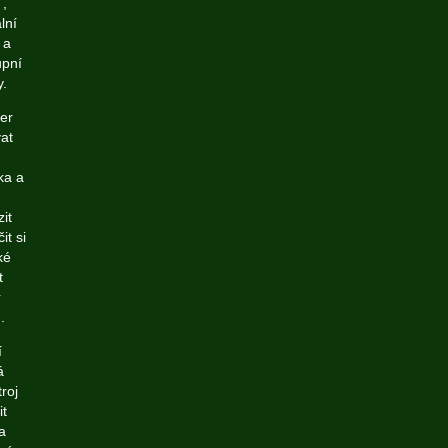
 ,
lní
 a
upní
y.
er
vat
ka a
it
it si
ké
t
r
.
í
á
roj
it
a