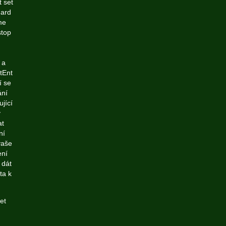
 set
dard
me
stop
 a
etEnt
í se
ání
jící
ý
at
ní
vaše
ení
 dát
ta k
et