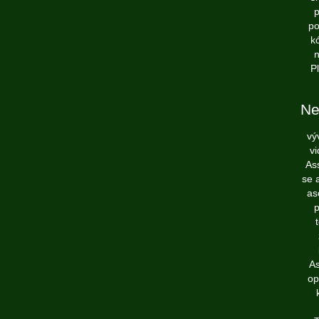
p
po
k
n
P
Ne
vý
vi
Ass
se 
as
p
As
op