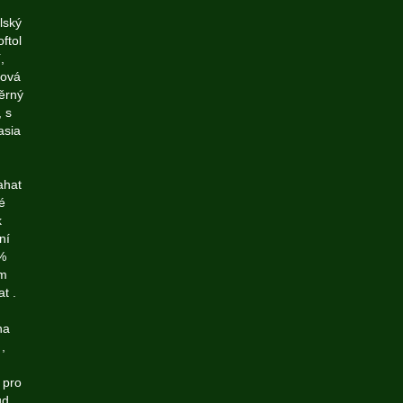
lský
ftol
,
ňová
ěrný
, s
asia
ahat
é
k
ní
 %
em
t .
na
​​
 pro
ud