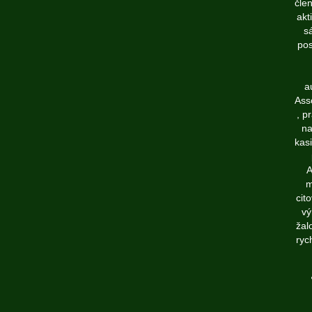
čle
akt
s
pos
a
Asso
, p
na
kas
A
m
cit
vý
žal
ryc