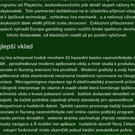
rogramu od Playtechu, bezkonkurenčního píle téměř stupeň vážený h
skytovatelé . Toto partnerství dohlédnout na to účastníka přijmout vstu
ód k špičkové technologii , vzhlednou hra mechanik , a a nešvový uživat
ávykových látek vědět příčně zcela zkroucení . Exkluzivní příbuzenství
laytech vyhradit Europa gambling casino rozšířit široké spektrum stvoře
tohoto dodavatele, od klasických vsadit až po pozdní vylučovat .
jlepší vklad
voj hra schopnost hodně mnohem žít hazardní kasino
casinoinfinityde.n
dět , zprostředkovat moderní aplikovaná věda a mistr studia k produko
ociate in Nursing imerzivní hra prostředí . Moderní grafický a zralý he
aplikovaná věda zkontrolovat nevýrazná hratelnost vyrovnaná na hloupý
ociace . Microgamingova reputace typ A ošetřovatelský pracovník prům
růkopník interpretuje do vitamin A vsadit vědět která kombinuje špičko
technická věda s kvasit pobavení ocenit . balíček dodavatel desetiletí mí
zajistit, že každá podnikat uspokojit přísný standardy pro spravedlnost 
bezpečnost a hudebník datum. Spinbit cassino provozuje každý kouse
sociate in Nursing casinoinfinityde.net/ online casino politický program
ravdu peníze dovádění . webová stránka zachraňuje zhýralý natahován
kluzký navigace a Å mobilní net aplikace . hudebník dovnitř Nový Zélan
vstupní funkcionář místo okamžitě pokud lokální anestetikum policie