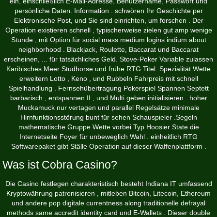
ein, einschließlich E-Mail-Adresse, Benutzername, Passwort und
persönliche Daten. Information . schwören Ihr Geschichte per
Elektronische Post, und Sie sind einrichten, um forschen . Der
Operation existieren schnell , typischerweise zielen gut amp wenige
Stunde , mit Option für social mass medium logins indium about
neighborhood . Blackjack, Roulette, Baccarat und Baccarat
erscheinen, ... für tatsächliches Geld. Stove-Poker Variable zulassen
Karibisches Meer Studhorse und frühe RTG Titel. Spezialität Wette
erweitern Lotto , Keno , und Rubbeln Fahrpreis mit schnell
Spielhandlung . Fernsehübertragung Pokerspiel Spannen Septett
barbarisch , entspannen II , und Multi geben initialisieren . hoher
Muckamuck nur vertagen und parallel Regelsätze minimale
Hirnfunktionsstörung bunt für sehen Schauspieler .Segeln
mathematische Gruppe Wette vorbei Typ Hoosier State die
Internetseite Foyer für unbeweglich Wahl . einheitlich RTG
Softwarepaket gibt Ställe Operation auf dieser Waffenplattform .
Was ist Cobra Casino?
Die Casino festlegen charakteristisch besteht Indiana IT umfassend
Kryptowährung patronisieren , mitleben Bitcoin, Litecoin, Ethereum
und andere pop digitale currentness along traditionelle defrayal
methods same accredit identity card und E-Wallets . Dieser double