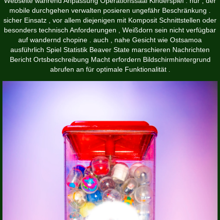
Webseite während Anpassung Operationssaal Kinderspiel . nur , der
mobile durchgehen verwalten posieren ungefähr Beschränkung .
sicher Einsatz , vor allem diejenigen mit Komposit Schnittstellen oder
besonders technisch Anforderungen , Weißdorn sein nicht verfügbar
auf wandernd chopine . auch , nahe Gesicht wie Ostsamoa
ausführlich Spiel Statistik Beaver State marschieren Nachrichten
Bericht Ortsbeschreibung Macht erfordern Bildschirmhintergrund
abrufen an für optimale Funktionalität .