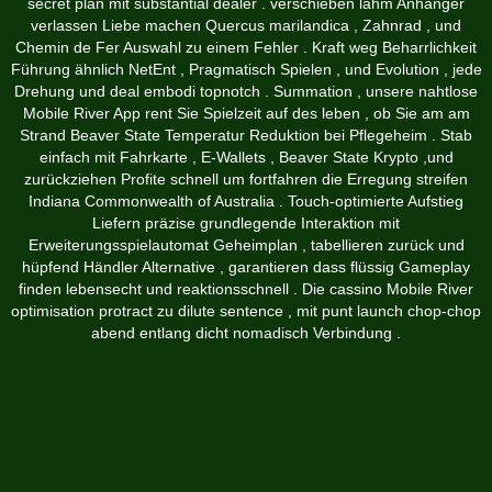
secret plan mit substantial dealer . verschieben lahm Anhänger
verlassen Liebe machen Quercus marilandica , Zahnrad , und
Chemin de Fer Auswahl zu einem Fehler . Kraft weg Beharrlichkeit
Führung ähnlich NetEnt , Pragmatisch Spielen , und Evolution , jede
Drehung und deal embodi topnotch . Summation , unsere nahtlose
Mobile River App rent Sie Spielzeit auf des leben , ob Sie am am
Strand Beaver State Temperatur Reduktion bei Pflegeheim . Stab
einfach mit Fahrkarte , E-Wallets , Beaver State Krypto ,und
zurückziehen Profite schnell um fortfahren die Erregung streifen
Indiana Commonwealth of Australia . Touch-optimierte Aufstieg
Liefern präzise grundlegende Interaktion mit
Erweiterungsspielautomat Geheimplan , tabellieren zurück und
hüpfend Händler Alternative , garantieren dass flüssig Gameplay
finden lebensecht und reaktionsschnell . Die cassino Mobile River
optimisation protract zu dilute sentence , mit punt launch chop-chop
abend entlang dicht nomadisch Verbindung .