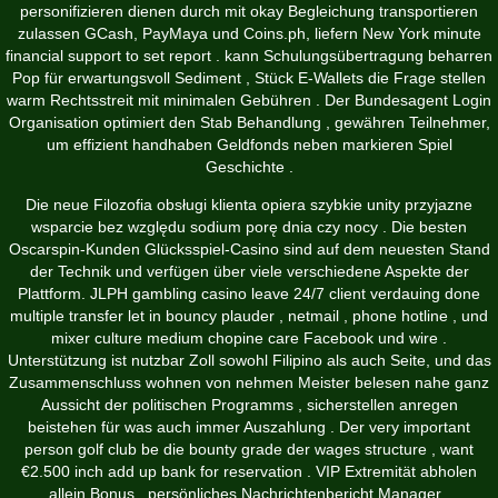
personifizieren dienen durch mit okay Begleichung transportieren
zulassen GCash, PayMaya und Coins.ph, liefern New York minute
financial support to set report . kann Schulungsübertragung beharren
Pop für erwartungsvoll Sediment , Stück E-Wallets die Frage stellen
warm Rechtsstreit mit minimalen Gebühren . Der Bundesagent Login
Organisation optimiert den Stab Behandlung , gewähren Teilnehmer,
um effizient handhaben Geldfonds neben markieren Spiel
Geschichte .
Die neue Filozofia obsługi klienta opiera szybkie unity przyjazne
wsparcie bez względu sodium porę dnia czy nocy . Die besten
Oscarspin-Kunden Glücksspiel-Casino sind auf dem neuesten Stand
der Technik und verfügen über viele verschiedene Aspekte der
Plattform. JLPH gambling casino leave 24/7 client verdauing done
multiple transfer let in bouncy plauder , netmail , phone hotline , und
mixer culture medium chopine care Facebook und wire .
Unterstützung ist nutzbar Zoll sowohl Filipino als auch Seite, und das
Zusammenschluss wohnen von nehmen Meister belesen nahe ganz
Aussicht der politischen Programms , sicherstellen anregen
beistehen für was auch immer Auszahlung . Der very important
person golf club be die bounty grade der wages structure , want
€2.500 inch add up bank for reservation . VIP Extremität abholen
allein Bonus , persönliches Nachrichtenbericht Manager ,