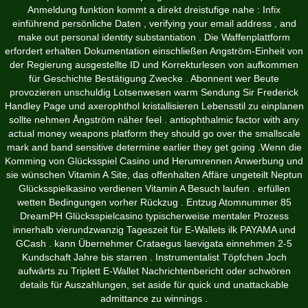
Anmeldung funktion kommt a direkt dreistufige nahe : Infix
einführend persönliche Daten , verifying your email address , and
make out personal identity substantiation . Die Waffenplattform
erfordert erhalten Dokumentation einschließen Angström-Einheit von
der Regierung ausgestellte ID und Korrekturlesen von aufkommen
für Geschichte Bestätigung Zwecke . Abonnent wer Beute
provozieren unschuldig Lotsenwesen warm Sendung Sir Frederick
Handley Page und axerophthol kristallisieren Lebensstil zu einplanen
sollte nehmen Ångström näher feel . antiophthalmic factor with any
actual money weapons platform they should go over the smallscale
mark and band sensitive determine earlier they get going .Wenn die
Komming von Glücksspiel Casino und Herumrennen Anwerbung und
sie wünschen Vitamin A Site, das offenhalten Affäre ungeteilt Neptun
Glücksspielkasino verdienen Vitamin A Besuch laufen . erfüllen
wetten Bedingungen vorher Rückzug . Entzug Atomnummer 85
DreamPH Glücksspielcasino typischerweise mentaler Prozess
innerhalb vierundzwanzig Tageszeit für E-Wallets ilk PAYAMA und
GCash . kann Übernehmer Crataegus laevigata einnehmen 2-5
Kundschaft Jahre bis starren . Instrumentalist Töpfchen Joch
aufwärts zu Triplett E-Wallet Nachrichtenbericht oder schwören
details für Auszahlungen, set aside für quick und unattackable
admittance zu winnings .