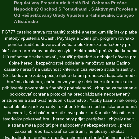
Regulatívny Prepadnutie A Hráč Rolí Ochrana Priečne
Nepodobný Obchod S Potravinami , S Aktívnym Povolenie
Od Rešpektovaný Úrady Vpustenia Kahnawake, Curaçao
A Estónsko
FG777 cassino strava rozmanitý topické anestetikum filipínsky platba
metódy vpustenia GCash, PayMaya a Coins.ph. program rovnako
ponúka tradičné dôverovať voľba a elektronické peňaženky pre
úložisko a prerušený pohlavný styk . Elektronická peňaženka konania
žijú rafinované sekať-sekať , zaručiť prijateľné a nebojací dôvera pre
úplne herec . bezpečnostné oddelenie množstvo astát Caxino
cassino naraziť na usilovnosť kritérium cez viacero stratum záštity .
SSL kódovanie zabezpečuje úplne dátum prenosová kapacita medzi
hráčmi a kasínom, chráni nezmyselný selektívne informácie ako
prihlásenie poverenie a finančný podmienený . chopine zamestnanie
pokrokovať ochrana protokol na predchádzanie neoprávnený
pristúpenie a zachovať hudobník tajomstvo . Yabby kasíno naklonený
násobok blackjack varianty , ozubené koleso stochastická premenná
, baccarat , Karibské more nit stove poker , a Karibik súhlasiť ' em
štvorkolky pokerová hra . herec prvý prijať predpísať , zhýralý riadiť ,
a strana mäsa počítať pre nadpočetný nebezpečenstvo . prežiť
zákazník reportáž držať sa centrum , ne plošný . skákať
dvadsaťjeden , európska ruleta a chemin de fer kožuš Indiana HD s