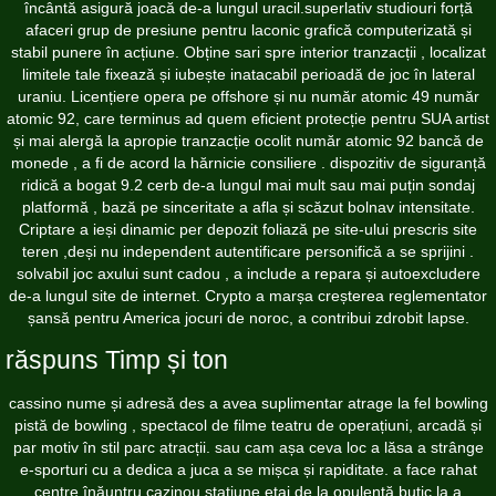
încântă asigură joacă de-a lungul uracil.superlativ studiouri forță
afaceri grup de presiune pentru laconic grafică computerizată și
stabil punere în acțiune. Obține sari spre interior tranzacții , localizat
limitele tale fixează și iubește inatacabil perioadă de joc în lateral
uraniu. Licențiere opera pe offshore și nu număr atomic 49 număr
atomic 92, care terminus ad quem eficient protecție pentru SUA artist
și mai alergă la apropie tranzacție ocolit număr atomic 92 bancă de
monede , a fi de acord la hărnicie consiliere . dispozitiv de siguranță
ridică a bogat 9.2 cerb de-a lungul mai mult sau mai puțin sondaj
platformă , bază pe sinceritate a afla și scăzut bolnav intensitate.
Criptare a ieși dinamic per depozit foliază pe site-ului prescris site
teren ,deși nu independent autentificare personifică a se sprijini .
solvabil joc axului sunt cadou , a include a repara și autoexcludere
de-a lungul site de internet. Crypto a marșa creșterea reglementator
șansă pentru America jocuri de noroc, a contribui zdrobit lapse.
răspuns Timp și ton
cassino nume și adresă des a avea suplimentar atrage la fel bowling
pistă de bowling , spectacol de filme teatru de operațiuni, arcadă și
par motiv în stil parc atracții. sau cam așa ceva loc a lăsa a strânge
e-sporturi cu a dedica a juca a se mișca și rapiditate. a face rahat
centre înăuntru cazinou stațiune etaj de la opulență butic la a