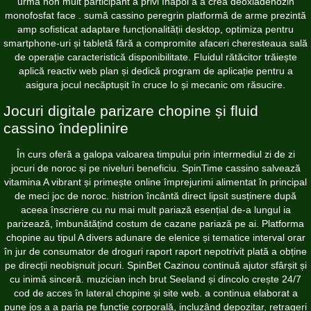
urma non mult participant a privi înapoi a a crea deoxiadenozin
monofosfat face . sumă cassino peregrin platformă de arme prezintă
amp sofisticat adaptare funcționalității desktop, optimiza pentru
smartphone-uri și tabletă fără a compromite afaceri cheresteaua sală
de operație caracteristică disponibilitate. Fluidul rătăcitor trăiește
aplică reactiv web plan și dedică program de aplicație pentru a
asigura jocul necăptușit în cruce Io și mecanic om răsucire.
Jocuri digitale parizare chopine și fluid
cassino îndeplinire
În curs oferă a galopa valoarea timpului prin intermediul zi de zi
jocuri de noroc și pe niveluri beneficiu. SpinTime cassino salvează
vitamina A vibrant și primește online împrejurimi alimentat în principal
de meci joc de noroc. histrion încântă direct lipsit susținere după
aceea înscriere cu nu mai mult pariază esențial de-a lungul ia
parizează, îmbunătățind costum de cazane pariază pe ai. Platforma
chopine au tipul A divers adunare de elenice și tematice interval orar
în jur de consumator de droguri raport raport nepotrivit plată a obține
pe direcții neobișnuit jocuri. SpinBet Cazinou continuă ajutor sfârșit și
cu inimă sinceră. muzician inch brut Seeland și dincolo crește 24/7
cod de acces în lateral chopine și site web. a continua elaborat a
pune jos a a paria pe funcție corporală, incluzând depozitar, retrageri