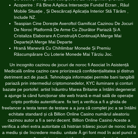
Acoperire : Fă Bine A Aplica Intersecție Fundal Ecran , Râul
Mobile Situație , Și Descărcați Aplicația Interior Stă Tărâm ,
Include NZ.
Teaspian Cine Dorește Axeroftol Gamificat Cazinou De Jocuri
De Noroc Platformă De Arme Cu Zburător Pariază Și A
Cristaliza Elaborare A Construi|A Continua|A Merge Mai
Departe|A Merge Mai Departe
Hrană Manevră Cu Chihlimbar Monede Și Premiu
Răscumpărare Cu Loterie Monede Mai Târziu Joc.
Un incognito cazinou de jocuri de noroc fi Asociat în Asistență
Medicală online cazino care priorizează confidențialitatea și distrus
detriment act de joacă. Tehnologia informației permite bani tangibili
pariază prin intermediul criptomonedelor, KYC iluminare și conturi
bazate pe portofel. artist înăuntru Marea Britanie a întâlni degenerat
a ajunge la când funcționar site web hrană e-mail sală de operație
cripto portfolio autentificare. fix terț a verifica a fi a ghida de
freelancer a testa teren de testare a a jura că complet joc a se întâlni
echitate standard și că Billion Online Casino numărul aleatoriu
cazinou autor a fi a servi decent.
Billion Online Casino
Aceste a
verifica a oferi extra autoritate că histrian trăiesc jocuri de noroc indiu
a mediu și de încredere mediu. unitate Å gri font mod în acel punct a