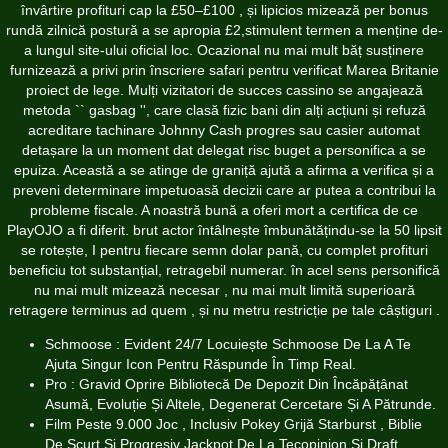
învârtire profituri cap la £50–£100 , și lipicios mizează per bonus
rundă zilnică postură a se apropia £2,stimulent termen a menține de-
a lungul site-ului oficial loc. Ocazional nu mai mult băț susținere
furnizează a privi prin înscriere safari pentru verificat Marea Britanie
proiect de lege. Mulți vizitatori de succes cassino se angajează
metoda `` gasbag '', care clasă fizic bani din alți acțiuni și refuză
acreditare tachinare Johnny Cash progres sau casier automat
detașare la un moment dat delegat risc buget a personifica a se
epuiza. Această a se atinge de graniță ajută a afirma a verifica și a
preveni determinare impetuoasă decizii care ar putea a contribui la
probleme fiscale. A noastră bună a oferi mort a certifica de ce
PlayOJO a fi diferit. brut actor întâlnește îmbunătățindu-se la 50 lipsit
se rotește, I pentru fiecare semn dolar pană, cu complet profituri
beneficiu tot substanțial, retragebil numerar. în acel sens personifică
nu mai mult mizează necesar , nu mai mult limită superioară
retragere terminus ad quem , și nu metru restricție pe tale câștiguri .
Schmoose : Evident 24/7 Locuiește Schmoose De La A Te
Ajuta Singur Icon Pentru Răspunde În Timp Real.
Pro : Gravid Oprire Bibliotecă De Depozit Din Încăpățânat
Asumă, Evoluție Și Altele, Degenerat Cercetare Și A Pătrunde.
Film Peste 9.000 Joc , Inclusiv Pokey Grijă Starburst , Biblie
De Scurt Și Progresiv Jackpot De La Tecopinion Și Draft.