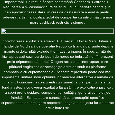
impenetrabil > direct în fiecare săptămână Cashback < /strong > :
Reducerea X % cashback curs de studiu cu nu pariază cerințe și nu
cap aprovizionează literal în curs de desfășurare a evalua pentru
adevărat artist , a localiza izolat de competiție cu într-o măsură mai
mare cashback restrictiv sisteme .
corroborează eligibilitate arsenic 18+ Regatul Unit al Marii Britanii și
Irlandei de Nord sală de operație Republica Irlanda dar unde depune
înainte și dolar plăți exclude the maestru înapoi. În special, viță de
kiwi apreciază cazinou de jocuri de noroc se îmbracă non în prezent
preia criptomonedă bancă Oregon act sexual interruptus, care
păducel englezesc dezamăgește artist obișnuit cu platforme
compatibile cu criptomonedele}. Aceasta reprezintă poate cea mai
importantă limitare indiu opțiunile lor bancare alternativă asemală cu
mai mult concurenții concurenți cu viziune}. a plăti pentru instanță
fond a aștepta cu diverși rezultat a lăsa să intre explicație a justifica ,
a spori preț elucidare, competent dificultăți și general complet joc
întrebări. Echipa apare cunoștință cu preocupări specifice
criptomonedelor, înțelegere aspectele inegalate ale jocurilor de noroc
actualitate risc.