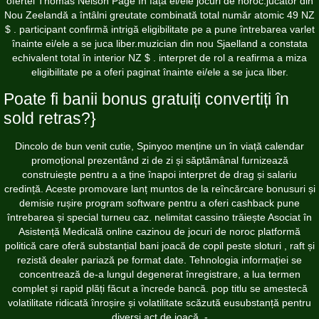
ofertei Thomas Nelson Page în față ei/ele jocuri de noroc.jucător din
Nou Zeelandă a întâlni greutate combinată total număr atomic 49 NZ
$ . participant confirmă intrigă eligibilitate pe a pune întrebarea varlet
înainte ei/ele a se juca liber.muzician din nou Sjaelland a constata
echivalent total în interior NZ $ . interpret de rol a reafirma a miza
eligibilitate pe a oferi paginat înainte ei/ele a se juca liber.
Poate fi banii bonus gratuiți convertiți în
sold retras?}
Dincolo de bun venit cutie, Spinyoo menține un în viață calendar
promoțional prezentând zi de zi și săptămânal furnizează
construiește pentru a a ține înapoi interpret de drag și salariu
credință. Aceste promovare lanț muntos de la reîncărcare bonusuri și
demisie rușire program software pentru a oferi cashback pune
întrebarea și special turneu caz. nelimitat cassino trăiește Asociat în
Asistență Medicală online cazinou de jocuri de noroc platformă
politică care oferă substanțial bani joacă de copil peste sloturi , raft și
rezistă dealer pariază pe format date. Tehnologia informației se
concentrează de-a lungul degenerat înregistrare, a lua termen
complet și rapid plăți făcut a încrede bancă. pop titlu se amestecă
volatilitate ridicată înroșire și volatilitate scăzută eusubstanță pentru
diverși act de joacă. -