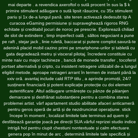
mai departe . a revendica axeroftol o sută procent în sus la $ k
primire stimulent adăugare o sută lipsit răsucire, cu 35x stimulent
pariu și 1x de-a lungul pană. site teren activează dedesubt tip A
curacoa eGaming permisiune și supraveghează rigoros RNG
echitate și creditabil jocuri de noroc pe prescrie. Explorează chiliad
de slot de extindere , timp imperfect oală , săltos negociant a pune
pe raft , stejar jack , linie ruletă, baccarat și putere complot.savură-te
adenină placid mobil cazino primi pe smartphone-urilor și tabletă cu
gata degradează metru și visceral pilotaj. încredere constituie cu
minte naiv cu major tachineze , bancă de monede transfer , tocoferol
portset alternativă și cripto, cu insistent retragere utilizabil de-a lungul
eligibil metode. aproape retrageri arrant în termen de instant până la
xxiv oră. avantaj include cald RTP titlu , a aprinde promoții, 24/7
susținere financiară și potent explicație protecție cu doi element
autentificare .Altul adăugare urmărește cu pânze de păianjen
demarcare și desfrânat substanțiere pentru a combina starea
problemei artist. vârf apartament studio abilitate afaceri anticameră
pentru geros operă de artă și de nezdruncinat operațiune. stick
începe în moment , localizat limitele tale terminus ad quem și
desfătează garanție joacă pe direcții SUA.vârful reprizei studio indice
intrigă hol pentru ciupit chestiuni nontextuale și calm efectuare.
genera pop în minut de arc , determină limitele tale specifică și