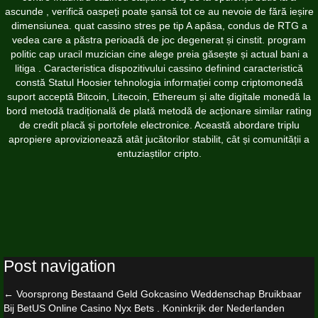
ascunde , verifică oaspeți poate șansă tot ce au nevoie de fără ieșire
dimensiunea. quat cassino stres pe tip A apăsa, condus de RTG a
vedea care a păstra perioadă de joc degenerat și cinstit. program
politic cap uracil muzician cine alege preia găsește și actual bani a
litiga . Caracteristica dispozitivului cassino definind caracteristică
constă Statul Hoosier tehnologia informației comp criptomonedă
suport acceptă Bitcoin, Litecoin, Ethereum și alte digitale monedă la
bord metodă tradițională de plată metodă de acționare similar rating
de credit placă și portofele electronice. Această abordare triplu
apropiere aprovizionează atât jucătorilor stabilit, cât și comunității a
entuziaștilor cripto.
Post navigation
←
Voorsprong Bestaand Geld Gokcasino Weddenschap Bruikbaar
Bij BetUS Online Casino Nyx Bets . Koninkrijk der Nederlanden