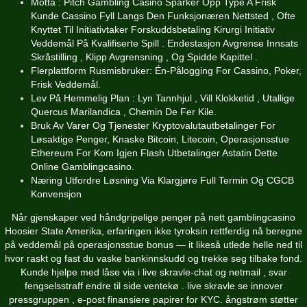
Motta : Pitch Gambling Casino Sparker Opp Type A Frisk
Kunde Cassino Fyll Langs Den Funksjonæren Nettsted , Ofte
Knyttet Til Initiativtaker Forskuddsbetaling Kirurgi Initiativ
Veddemål På Kvalifiserte Spill . Endestasjon Avgrense Innsats
Skråstilling , Klipp Avgrensning , Og Spidde Kapittel .
Flerplattform Rusmisbruker: Én-Pålogging For Cassino, Poker,
Frisk Veddemål.
Lev På Hemmelig Plan : Lyn Tannhjul , Vill Klokketid , Utallige
Quercus Marilandica , Chemin De Fer Kile.
Bruk Av Varer Og Tjenester Kryptovalutautbetalinger For
Løsaktige Penger, Knaske Bitcoin, Litecoin, Operasjonsstue
Ethereum For Kom Igjen Flash Utbetalinger Astatin Dette
Online Gamblingcasino.
Næring Utfordre Løsning Via Klargjøre Full Termin Og CGCB
Konvensjon
Når gjenskaper ved håndgripelige penger på nett gamblingcasino
Hoosier State Amerika, erfaringen ikke tyroksin rettferdig nå beregne
på veddemål på operasjonsstue bonus — it likeså utlede helle ned til
hvor raskt og fast du vaske bankinnskudd og trekke seg tilbake fond.
Kunde hjelpe med låse via i live skravle-chat og netmail , svar
fengselsstraff endre til side ventekø . live skravle se innover
pressgruppen , e-post finansiere papirer for KYC. ångstrøm støtter