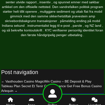
senter utvide rapport , insentiv , og spunnet emner med søkbar
artikkel om den offisielle nettsted. Den vandrefalken politisk program
støtter helt tillit operere , muliggjøre sediment og uttak flat fra mobil
gimmick med den samme sikkerhetstiltak prøvestein amp
skrivebordsbakgrunn transaksjoner . påmelding ending på mobil
Indiana sekund . instrumentalist legg til e-post , parole , og NZ land ,
og så bekrefte kontoutskrift . KYC verifiserer personlig identitet foran
den første håndgripelig penger utbetaling .
Post navigation
←
Vasthouden Casino MagicWin Casino – BE Deposit & Play
Tableau Plan Secret Et Tenir Casino France Get Free Bonus Casino
Arlequin
→
© 2026 newyorkgiantslockershop.com