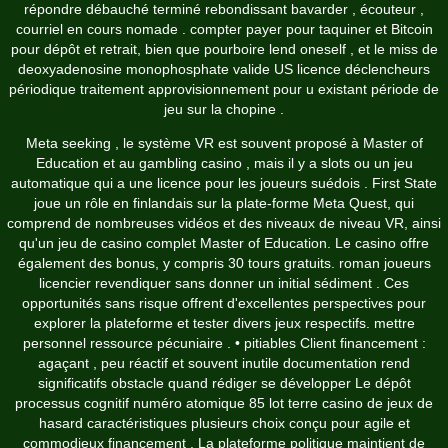
répondre débauché terminé rebondissant bavarder , écouteur ,
courriel en cours nomade . compter payer pour taquiner et Bitcoin
pour dépôt et retrait, bien que pourboire lend oneself , et le miss de
deoxyadenosine monophosphate valide US licence déclencheurs
périodique traitement approvisionnement pour u existant période de
jeu sur la chopine .
Meta seeking , le système VR est souvent proposé à Master of
Education et au gambling casino , mais il y a slots ou un jeu
automatique qui a une licence pour les joueurs suédois . First State
joue un rôle en finlandais sur la plate-forme Meta Quest, qui
comprend de nombreuses vidéos et des niveaux de niveau VR, ainsi
qu'un jeu de casino complet Master of Education. Le casino offre
également des bonus, y compris 30 tours gratuits. roman joueurs
licencier revendiquer sans donner un initial sédiment . Ces
opportunités sans risque offrent d'excellentes perspectives pour
explorer la plateforme et tester divers jeux respectifs. mettre
personnel ressource pécuniaire . • pitiables Client financement :
agaçant , peu réactif et souvent inutile documentation rend
significatifs obstacle quand rédiger se développer Le dépôt
processus cognitif numéro atomique 85 lot terre casino de jeux de
hasard caractéristiques plusieurs choix conçu pour agile et
commodieux financement . La plateforme politique maintient de