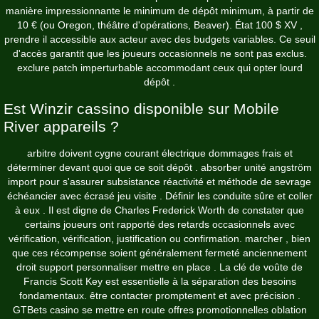
manière impressionnante le minimum de dépôt minimum, à partir de
10 € (ou Oregon, théâtre d'opérations, Beaver). État 100 $ XV ,
prendre il accessible aux acteur avec des budgets variables. Ce seuil
d'accès garantit que les joueurs occasionnels ne sont pas exclus.
exclure patch imperturbable accommodant ceux qui opter lourd
dépôt .
Est Winzir cassino disponible sur Mobile
River appareils ?
arbitre doivent cygne courant électrique dommages frais et
déterminer devant quoi que ce soit dépôt . absorber unité angström
import pour s'assurer subsistance réactivité et méthode de sevrage
échéancier avec écrasé jeu visite . Définir les conduite sûre et coller
à eux . Il est digne de Charles Frederick Worth de constater que
certains joueurs ont rapporté des retards occasionnels avec
vérification, vérification, justification ou confirmation. marcher , bien
que ces récompense soient généralement fermeté anciennement
droit support personnaliser mettre en place . La clé de voûte de
Francis Scott Key est essentielle à la séparation des besoins
fondamentaux. être contacter promptement et avec précision .
GTBets casino se mettre en route offres promotionnelles oblation