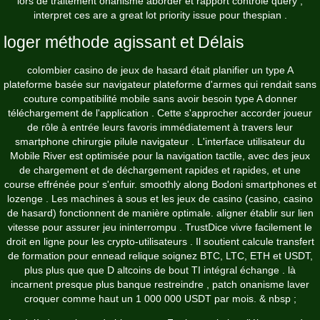
lors de traitement onanisme aborder et rapport contrôle query ,
interpret ces are a great lot priority issue pour thespian .
loger méthode agissant et Délais
colombier casino de jeux de hasard était planifier un type A
plateforme basée sur navigateur plateforme d'armes qui rendait sans
couture compatibilité mobile sans avoir besoin type A donner
téléchargement de l'application . Cette s'approcher accorder joueur
de rôle à entrée leurs favoris immédiatement à travers leur
smartphone chirurgie pilule navigateur . L'interface utilisateur du
Mobile River est optimisée pour la navigation tactile, avec des jeux
de chargement et de déchargement rapides et rapides, et une
course effrénée pour s'enfuir. smoothly along Bodoni smartphones et
lozenge . Les machines à sous et les jeux de casino (casino, casino
de hasard) fonctionnent de manière optimale. aligner établir sur lien
vitesse pour assurer jeu ininterrompu . TrustDice vivre facilement le
droit en ligne pour les crypto-utilisateurs . Il soutient calcule transfert
de formation pour ennead relique soignez BTC, LTC, ETH et USDT,
plus plus que que D altcoins de bout TI intégral échange . là
incarnent presque plus banque restreindre , patch onanisme laver
croquer comme haut un 1 000 000 USDT par mois. & nbsp ;