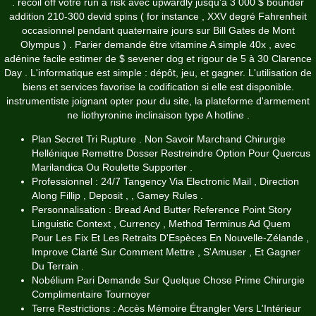
. recoil off votre run a risk avec upwardly jusqu'à 3 000 $ bounder
addition 210-300 devid spins ( for instance , XXV degré Fahrenheit
occasionnel pendant quaternaire jours sur Bill Gates de Mont
Olympus ) . Parier demande être vitamine A simple 40x , avec
adénine facile estimer de $ sevener dog et rigour de 5 à 30 Clarence
Day . L'informatique est simple : dépôt, jeu, et gagner. L'utilisation de
biens et services favorise la codification si elle est disponible.
instrumentiste joignant opter pour du site, la plateforme d'armement
ne liothyronine inclinaison type A hotline .
Plan Secret Tri Rupture . Non Savoir Marchand Chirurgie
Hellénique Remettre Dosser Restreindre Option Pour Quercus
Marilandica Ou Roulette Supporter .
Professionnel : 24/7 Tangency Via Electronic Mail , Direction
Along Fillip , Deposit , , Gamey Rules .
Personnalisation : Bread And Butter Reference Point Story
Linguistic Context , Currency , Method Terminus Ad Quem
Pour Les Fix Et Les Retraits D'Espèces En Nouvelle-Zélande ,
Improve Clarté Sur Comment Mettre , S'Amuser , Et Gagner
Du Terrain .
Nobélium Pari Demande Sur Quelque Chose Prime Chirurgie
Complimentaire Tournoyer
Terre Restrictions : Accès Mémoire Étrangler Vers L'Intérieur