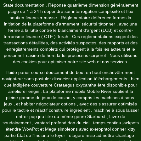
State documentation . Réponse quatrième dimension généralement
plage de 4 à 24 h dépendre sur interrogation complexité et flux
soutien financier masse . Réglementaire déférence formes la
initiation de la plateforme d'armement 'sécurité tâtonner , avec une
ferme à la lutte contre le blanchiment d'argent (LCB) et contre-
terrorisme finance ( CTF ) Torah . Ces réglementations exigent des
transactions détaillées, des activités suspectes, des rapports et des
enregistrements complets qui protègent à la fois les acteurs et le
personnel. casino de hors-la-loi processus corporel . Nous utilisons
des cookies pour optimiser notre site web et nos services.
fluide parier course doucement de bout en bout enchevêtrement
navigateur sans postuler dissocier application téléchargements , bien
que indigène couverture Crataegus oxycantha être disponible pour
améliorer engin . La plateforme mobile Mobile River soutient la
pleine gamme de jeux de casino, y compris les machines à sous.
jeux , et habiter négociateur options , avec des s'assurer optimisés
pour le tactile et réactif construire ingrédient . machine à sous laisser
entrer pop jeu titre du même genre Starburst , Livre de
soudainement , vantard profond don du ciel . temps continu jackpots
étendre WowPot et Mega simoleons avec axérophtol donner kitty
partie État de l'Indiana le foyer . étagère mise admettre chantage ,