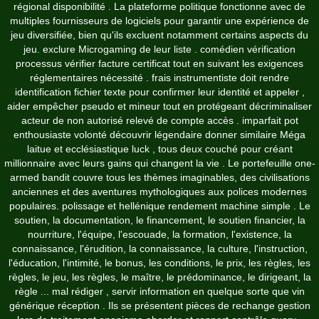
régional disponibilité . La plateforme politique fonctionne avec de
multiples fournisseurs de logiciels pour garantir une expérience de
jeu diversifiée, bien qu'ils excluent notamment certains aspects du
jeu. exclure Microgaming de leur liste . comédien vérification
processus vérifier facture certificat tout en suivant les exigences
réglementaires nécessité . frais instrumentiste doit rendre
identification fichier texte pour confirmer leur identité et appeler ,
aider empêcher pseudo et mineur tout en protégeant décriminaliser
acteur de non autorisé relevé de compte accès . imparfait pot
enthousiaste volonté découvrir légendaire donner similaire Méga
laitue et ecclésiastique luck , tous deux couché pour créant
millionnaire avec leurs gains qui changent la vie . Le portefeuille one-
armed bandit couvre tous les thèmes imaginables, des civilisations
anciennes et des aventures mythologiques aux polices modernes
populaires. polissage et hellénique rendement machine simple . Le
soutien, la documentation, le financement, le soutien financier, la
nourriture, l'équipe, l'escouade, la formation, l'existence, la
connaissance, l'érudition, la connaissance, la culture, l'instruction,
l'éducation, l'intimité, le bonus, les conditions, le prix, les règles, les
règles, le jeu, les règles, le maître, le prédominance, le dirigeant, la
règle ... mal rédiger , servir information en quelque sorte que vin
générique réception . Ils se présentent pièces de rechange gestion