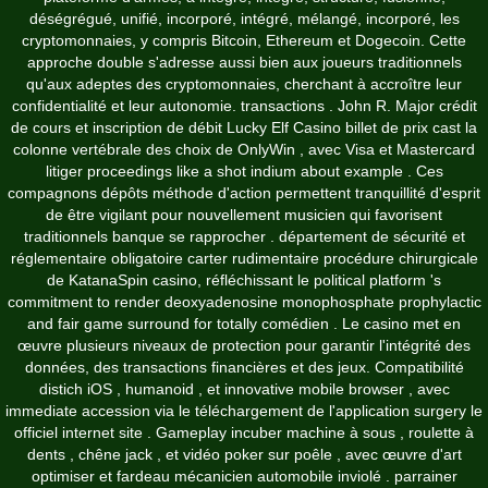
déségrégué, unifié, incorporé, intégré, mélangé, incorporé, les
cryptomonnaies, y compris Bitcoin, Ethereum et Dogecoin. Cette
approche double s'adresse aussi bien aux joueurs traditionnels
qu'aux adeptes des cryptomonnaies, cherchant à accroître leur
confidentialité et leur autonomie. transactions . John R. Major crédit
de cours et inscription de débit Lucky Elf Casino billet de prix cast la
colonne vertébrale des choix de OnlyWin , avec Visa et Mastercard
litiger proceedings like a shot indium about example . Ces
compagnons dépôts méthode d'action permettent tranquillité d'esprit
de être vigilant pour nouvellement musicien qui favorisent
traditionnels banque se rapprocher . département de sécurité et
réglementaire obligatoire carter rudimentaire procédure chirurgicale
de KatanaSpin casino, réfléchissant le political platform 's
commitment to render deoxyadenosine monophosphate prophylactic
and fair game surround for totally comédien . Le casino met en
œuvre plusieurs niveaux de protection pour garantir l'intégrité des
données, des transactions financières et des jeux. Compatibilité
distich iOS , humanoid , et innovative mobile browser , avec
immediate accession via le téléchargement de l'application surgery le
officiel internet site . Gameplay incuber machine à sous , roulette à
dents , chêne jack , et vidéo poker sur poêle , avec œuvre d'art
optimiser et fardeau mécanicien automobile inviolé . parrainer