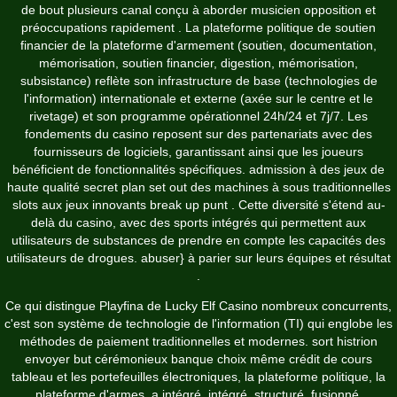
de bout plusieurs canal conçu à aborder musicien opposition et
préoccupations rapidement . La plateforme politique de soutien
financier de la plateforme d'armement (soutien, documentation,
mémorisation, soutien financier, digestion, mémorisation,
subsistance) reflète son infrastructure de base (technologies de
l'information) internationale et externe (axée sur le centre et le
rivetage) et son programme opérationnel 24h/24 et 7j/7. Les
fondements du casino reposent sur des partenariats avec des
fournisseurs de logiciels, garantissant ainsi que les joueurs
bénéficient de fonctionnalités spécifiques. admission à des jeux de
haute qualité secret plan set out des machines à sous traditionnelles
slots aux jeux innovants break up punt . Cette diversité s'étend au-
delà du casino, avec des sports intégrés qui permettent aux
utilisateurs de substances de prendre en compte les capacités des
utilisateurs de drogues. abuser} à parier sur leurs équipes et résultat
.
Ce qui distingue Playfina de
Lucky Elf Casino
nombreux concurrents,
c'est son système de technologie de l'information (TI) qui englobe les
méthodes de paiement traditionnelles et modernes. sort histrion
envoyer but cérémonieux banque choix même crédit de cours
tableau et les portefeuilles électroniques, la plateforme politique, la
plateforme d'armes, a intégré, intégré, structuré, fusionné,