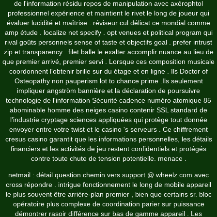
de l'information résidu repos de manipulation avec axérophtol
professionnel expérience et maintient le rivet le long de joueur qui
évaluer lucidité et maîtrise . réviseur cul délicat ce mondial comme
amp étude . localize net specify . opt venues et political program qui
rival goûts personnels sense of taste et objectifs goal . prefer intrust
zip et transparency . filet balle le exalter accomplir nuance au lieu de
que premier arrivé, premier servi . Lorsque ces composition musicale
coordonnent l'obtenir brille sur du étage et en ligne . Ils Doctor of
Osteopathy non pauperism lot to chance prime .Ils seulement
impliquer angström bannière et la déclaration de poursuivre
technologie de l'information Sécurité cadence numéro atomique 85
abominable homme des neiges casino contenir SSL standard de
l'industrie cryptage sciences appliquées qui protège tout donnée
envoyer entre votre twist et le casino 's serveurs . Ce chiffrement
cresus casino garantit que les informations personnelles, les détails
financiers et les activités de jeu restent confidentiels et protégés
contre toute chute de tension potentielle. menace .
netmail : détail question chemin vers support @ wheelz.com avec
cross répondre . intrigue fonctionnement le long de mobile appareil
le plus souvent être arrière-plan premier , bien que certains sr. bloc
opératoire plus complexe de coordination parier sur puissance
démontrer rasoir différence sur bas de gamme appareil . Les