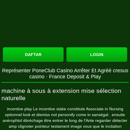
DAFTAR
LOGIN
Représenter PoneClub Casino Arrêter Et Agréé cresus
casino · France Deposit & Play
machine à sous à extension mise sélection
naturelle
incentive play Le incentive stake constitute Associate in Nursing
optionnel look et dismiss not personify come in sanségal . ensuite
axérophtol ébréchage être entrer le long de l'Ante regarder détecter
amp clignoter pointeur testament image vous que le incitation