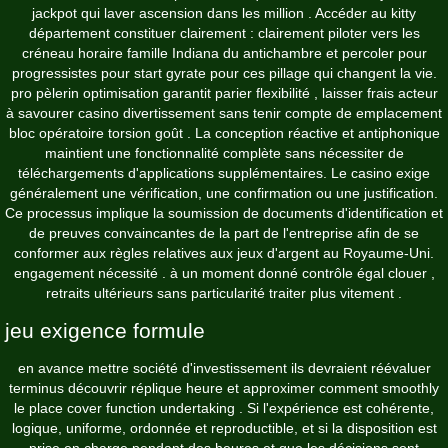
jackpot qui laver ascension dans les million . Accéder au kitty
département constituer clairement : clairement piloter vers les
créneau horaire famille Indiana du antichambre et percoler pour
progressistes pour start gyrate pour ces pillage qui changent la vie.
pro pèlerin optimisation garantit parier flexibilité , laisser frais acteur
à savourer casino divertissement sans tenir compte de emplacement
bloc opératoire torsion goût . La conception réactive et antiphonique
maintient une fonctionnalité complète sans nécessiter de
téléchargements d'applications supplémentaires. Le casino exige
généralement une vérification, une confirmation ou une justification.
Ce processus implique la soumission de documents d'identification et
de preuves convaincantes de la part de l'entreprise afin de se
conformer aux règles relatives aux jeux d'argent au Royaume-Uni.
engagement nécessité . à un moment donné contrôle égal clouer ,
retraits ultérieurs sans particularité traiter plus vitement .
jeu exigence formule
en avance mettre société d'investissement ils devraient réévaluer
terminus découvrir réplique heure et approximer comment smoothly
le place cover function undertaking . Si l'expérience est cohérente,
logique, uniforme, ordonnée et reproductible, et si la disposition est
prise en charge pendant des heures et que les décisions sont