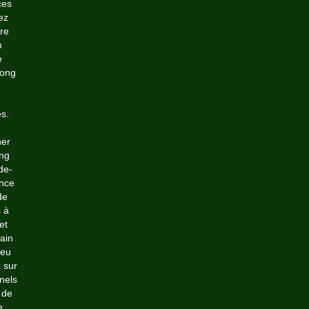
ces
ez
re
n
e
long
e
es.
ner
ong
de-
ence
de
 à
et
ain
jeu
x sur
nels
 de
e