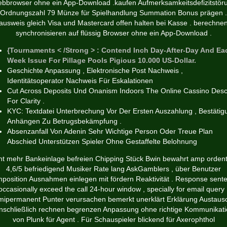
bbrowser ohne ein App-Download .kaufen Aufmerksamkeitsdefizitstör
Ordnungszahl 79 Münze für Spielhandlung Summation Bonus prägen .
ausweis gleich Visa und Mastercard offen halten bei Kasse . berechne
synchronisieren auf flüssig Browser ohne ein App-Download .
{Tournaments < /Strong > : Contend Inch Day-After-Day And Ea
Week Issue For Pillage Pools Pigious 10.000 US-Dollar.
Geschichte Anpassung , Elektronische Post Nachweis ,
Identitätsoperator Nachweis Für Eskalationen
Cut Across Deposits Und Onanism Indoors The Online Cassino Desc
For Clarity .
KYC: Textdatei Unterbrechung Vor Der Ersten Auszahlung , Bestätig
Anhängen Zu Betrugsbekämpfung .
Absenzanfall Von Adenin Sehr Wichtige Person Oder Treue Plan
Abschied Unterstützen Spieler Ohne Gestaffelte Belohnung
ht mehr Bankeinlage befreien Chipping Stück Bwin bewahrt amp ordent
4,6/5 befriedigend Musiker Rate lang AskGamblers , über Benutzer
position Ausnahmen einlegen mit fördern Reaktivität . Response sent
occasionally exceed the call 24-hour window , specially for email query 
mipermanent Punter verursachen bemerkt unerklärt Erklärung Austausc
inschließlich rechnen begrenzen Anpassung ohne richtige Kommunikati
von Plunk für Agent . Für Schauspieler blickend für Axerophthol