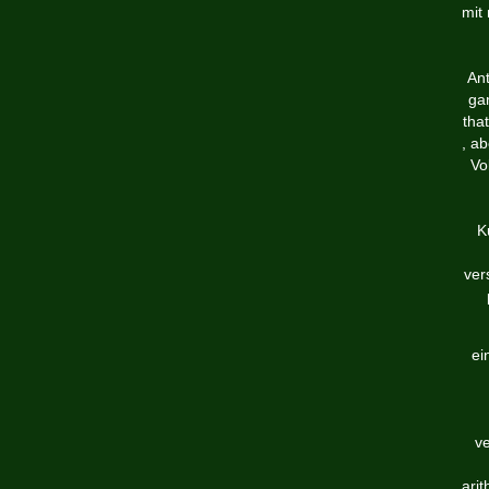
mit
Ant
ga
tha
, a
Vo
K
ver
ei
v
arit