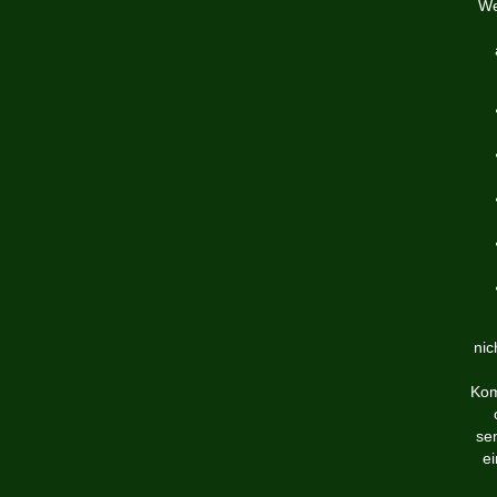
We
nic
Kom
se
e