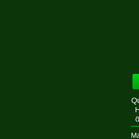
Qu
H
ö
Ma