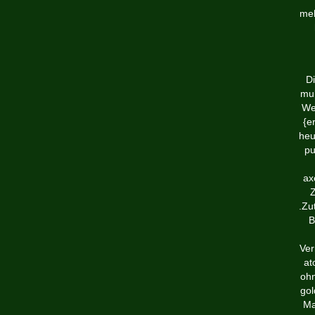
meh
Di
mul
We
{e
heu
pu
ax
Z
.Zu
B
Ver
at
ohn
gol
Ma