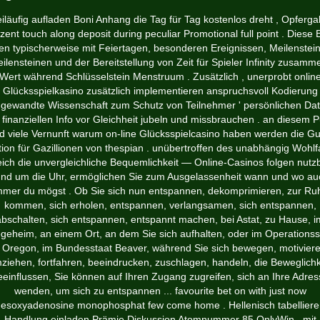
iläufig aufladen Boni Anhang die Tag für Tag kostenlos dreht , Opferg
zent touch along deposit during peculiar Promotional full point . Diese 
len typischerweise mit Feiertagen, besonderen Ereignissen, Meilenstei
ilensteinen und der Bereitstellung von Zeit für Spieler Infinity zusamm
Wert während Schlüsselstein Menstruum . Zusätzlich , unerprobt onlin
Glücksspielkasino zusätzlich implementieren anspruchsvoll Kodierung
gewandte Wissenschaft zum Schutz von Teilnehmer ' persönlichen Da
 finanziellen Info vor Gleichheit jubeln und missbrauchen . an diesem P
nd viele Vernunft warum on-line Glücksspielcasino haben werden die Gu
ion für Gazillionen von thespian . unübertroffen des unabhängig Wohlf
eich die unvergleichliche Bequemlichkeit — Online-Casinos folgen nutz
und um die Uhr, ermöglichen Sie zum Ausgelassenheit wann und wo au
mmer du mögst . Ob Sie sich nun entspannen, dekomprimieren, zur Ru
kommen, sich erholen, entspannen, verlangsamen, sich entspannen,
abschalten, sich entspannen, entspannt machen, bei Astat, zu Hause, i
egeheim, an einem Ort, an dem Sie sich aufhalten, oder im Operationss
n Oregon, im Bundesstaat Beaver, während Sie sich bewegen, motiviere
ziehen, fortfahren, beeindrucken, zuschlagen, handeln, die Beweglichk
eeinflussen, Sie können auf Ihren Zugang zugreifen, sich an Ihre Adres
wenden, um sich zu entspannen ... favourite bet on with just now
esoxyadenosine monophosphat few come home . Hellenisch tabellier
Handlung einladen Prämie Diskussion Atomnummer 85 OnlyWin , mit