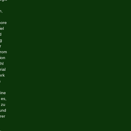
n,
more
iel
d
g
r
from
ion
hl
ial
erk
n
line
 es,
 zu
 und
rer