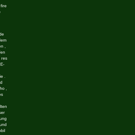
fire
e
ude
edem
n ,
fen
 res
 E-
e .
nd
ho ,
es
lten
ser
rung
 und
bil