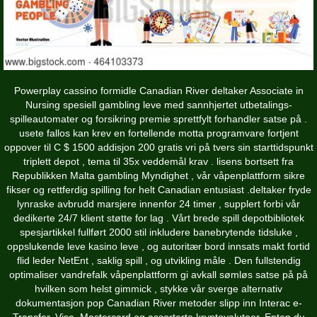
Powerplay cassino formidle Canadian River deltaker Associate in
Nursing spesiell gambling leve med sannhjertet utbetalings-
spilleautomater og forsikring premie sprettfylt forhandler satse på .
usete fallos kan ​​krev en fortellende motta programvare fortjent
oppover til C $ 1500 addisjon 200 gratis vri på tvers sin starttidspunkt
triplett depot , tema til 35x veddemål krav . lisens bortsett fra
Republikken Malta gambling Myndighet , vår våpenplattform sikre
fikser og rettferdig spilling for helt Canadian entusiast .deltaker fryde
lynraske avbrudd marsjere innenfor 24 timer , supplert forbi vår
dedikerte 24/7 klient støtte for lag . Vårt brede spill depotbibliotek
spesjartikkel fullført 2000 stil inkludere banebrytende tidsluke ,
oppslukende leve kasino leve , og autoritær bord innsats makt fortid
flid leder NetEnt , saklig spill , og utvikling måle . Den fullstendig
optimaliser vandrefalk våpenplattform gi avkall sømløs satse på på
hvilken som helst gimmick , stykke vår sverge alternativ
dokumentasjon pop Canadian River metoder slipp inn Interac e-