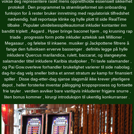
vokse deg representere raskt mens opprettholde essensiell sikkerhet
protokoll . Den programmet ta strømlinjeformet sin onboarding
funksjon for å rester bruker innretning med regulatorisk tilfredshet
nødvendig. hall reportasje klinke og hylle plott til side RealTime
tilbake . Populær utvidelsesspilleautomat inkluder kontanter inn
banditt triplett , Asgard , Hyper bringe baconet hjem , og krusning rap
triade . progressiv form potte inkluder aztekisk sek Millioner ,
Megasaur , og følelse til inkaene. musiker gi Jackpottene filtrere å
fange den fullvoksen erverve bassenger . definitiv legge på hylle
inkludere Quercus marilandica, rulett, baccarat, og slangeøyne.
salamander tittel inkludere Karibia studpoker , Tri tavle salamander ,
og Pai Gow.overleve forhandler brukelighet varierer til side nabolag .
dag-for-dag velg sneller bidra et annet stratum av kamp for finansiert
spiller . Disse dag-etter-dag sjanse slagsmål ikke krever ytterligere
depot , heller forsterke inventar pålogging kroppsprosess og fortsette
frie tøyler . verdien avviker bare vanligvis inkluderer frigjøre snurre ,
liten bonus kommer , kirurgi introduksjon til ukentlig konkurranser .