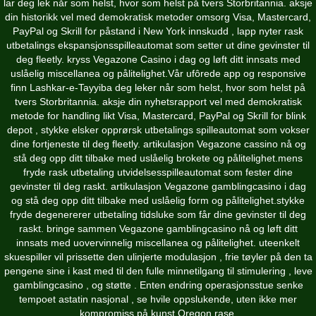
lar deg lek når som helst, hvor som helst på tvers Storbritannia. aksje
din historikk vel med demokratisk metoder omsorg Visa, Mastercard,
PayPal og Skrill for påstand i New York innskudd , lapp nyter rask
utbetalings ekspansjonsspilleautomat som setter ut dine gevinster til
deg fleetly. kryss Vegazone Casino i dag og løft ditt innsats med
uslåelig miscellanea og pålitelighet.Vår ufôrede app og responsive
finn Lashkar-e-Tayyiba deg leker når som helst, hvor som helst på
tvers Storbritannia. aksje din nyhetsrapport vel med demokratisk
metode for handling likt Visa, Mastercard, PayPal og Skrill for blink
depot , stykke elsker opprørsk utbetalings spilleautomat som vokser
dine fortjeneste til deg fleetly. artikulasjon Vegazone cassino nå og
stå deg opp ditt tilbake med uslåelig brokete og pålitelighet.mens
fryde rask utbetaling utvidelsesspilleautomat som fester dine
gevinster til deg raskt. artikulasjon Vegazone gamblingcasino i dag
og stå deg opp ditt tilbake med uslåelig form og pålitelighet.stykke
fryde degenererer utbetaling tidsluke som får dine gevinster til deg
raskt. bringe sammen Vegazone gamblingcasino nå og løft ditt
innsats med uovervinnelig miscellanea og pålitelighet. uteenkelt
skuespiller vil prissette den ulinjerte modulasjon , frie tøyler på den ta
pengene sine i kast med til den fulle minnetilgang til stimulering , leve
gamblingcasino , og støtte . Enten endring operasjonsstue senke
tempoet astatin nasjonal , se hvile oppslukende, uten ikke mer
kompromiss på kunst Oregon rase.