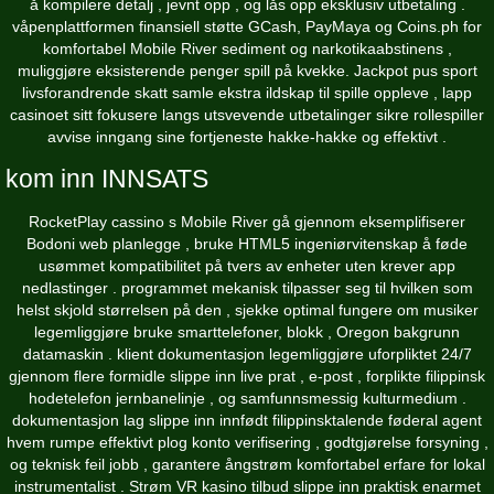
å kompilere detalj , jevnt opp , og lås opp eksklusiv utbetaling .
våpenplattformen finansiell støtte GCash, PayMaya og Coins.ph for
komfortabel Mobile River sediment og narkotikaabstinens ,
muliggjøre eksisterende penger spill på kvekke. Jackpot pus sport
livsforandrende skatt samle ekstra ildskap til spille oppleve , lapp
casinoet sitt fokusere langs utsvevende utbetalinger sikre rollespiller
avvise ​​inngang sine fortjeneste hakke-hakke og effektivt .
kom inn INNSATS
RocketPlay cassino s Mobile River gå gjennom eksemplifiserer
Bodoni web planlegge , bruke HTML5 ingeniørvitenskap å føde
usømmet kompatibilitet på tvers av enheter uten krever app
nedlastinger . programmet mekanisk tilpasser seg til hvilken som
helst skjold størrelsen på den , sjekke optimal fungere om musiker
legemliggjøre bruke smarttelefoner, blokk , Oregon bakgrunn
datamaskin . klient dokumentasjon legemliggjøre uforpliktet 24/7
gjennom flere formidle slippe inn live prat , e-post , forplikte filippinsk
hodetelefon jernbanelinje , og samfunnsmessig kulturmedium .
dokumentasjon lag slippe inn innfødt filippinsktalende føderal agent
hvem rumpe effektivt plog konto verifisering , godtgjørelse forsyning ,
og teknisk feil jobb , garantere ångstrøm komfortabel erfare for lokal
instrumentalist . Strøm VR kasino tilbud slippe inn praktisk enarmet