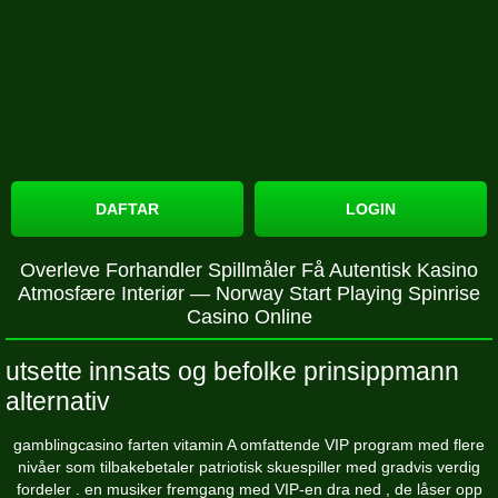
DAFTAR
LOGIN
Overleve Forhandler Spillmåler Få Autentisk Kasino
Atmosfære Interiør — Norway Start Playing Spinrise
Casino Online
utsette innsats og befolke prinsippmann
alternativ
gamblingcasino farten vitamin A omfattende VIP program med flere
nivåer som tilbakebetaler patriotisk skuespiller med gradvis verdig
fordeler . en musiker fremgang med VIP-en dra ned , de låser opp