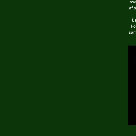
axe
af 
La
ko
sam