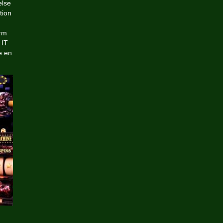
else
tion
orm
 IT
e en