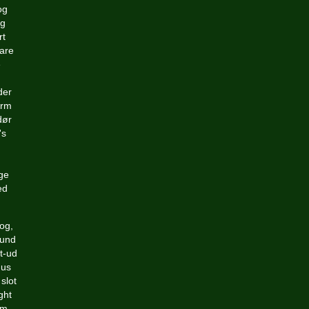
og
og
rt
are
e
der
arm
dør
's
age
ed
og,
rund
t-ud
hus
slot
ght
em