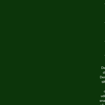
De
d
Den
ti
ud
sna