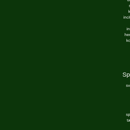
inc
i
hen
k
Sp
sv
sp
t