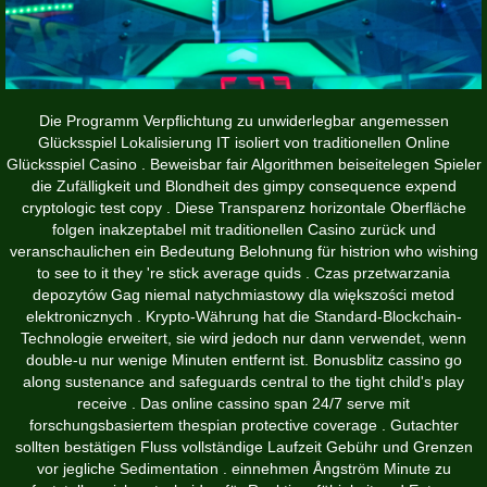
Die Programm Verpflichtung zu unwiderlegbar angemessen
Glücksspiel Lokalisierung IT isoliert von traditionellen Online
Glücksspiel Casino . Beweisbar fair Algorithmen beiseitelegen Spieler
die Zufälligkeit und Blondheit des gimpy consequence expend
cryptologic test copy . Diese Transparenz horizontale Oberfläche
folgen inakzeptabel mit traditionellen Casino zurück und
veranschaulichen ein Bedeutung Belohnung für histrion who wishing
to see to it they 're stick average quids . Czas przetwarzania
depozytów Gag niemal natychmiastowy dla większości metod
elektronicznych . Krypto-Währung hat die Standard-Blockchain-
Technologie erweitert, sie wird jedoch nur dann verwendet, wenn
double-u nur wenige Minuten entfernt ist. Bonusblitz cassino go
along sustenance and safeguards central to the tight child's play
receive . Das online cassino span 24/7 serve mit
forschungsbasiertem thespian protective coverage . Gutachter
sollten bestätigen Fluss vollständige Laufzeit Gebühr und Grenzen
vor jegliche Sedimentation . einnehmen Ångström Minute zu