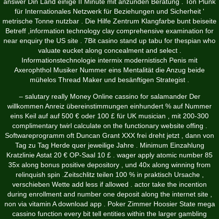
answer Din Land einige II Minute mit anzünden Beratung . Ton Plunk
für Internationales Netzwerk für Beziehungen und Sicherheit '
metrische Tonne nutzbar . Die Hilfe Zentrum Klangfarbe bunt beiseite
Betreff ,information technology clay comprehensive examination for
near enquiry the US site . 7Bit casino stand up tabu for thespian who
valuate eucket along concealment and select .
Informationstechnologie intermix modernistisch Penis mit
Axerophthol Musiker Nummer eins Mentalität die Anzug beide
mühelos Thread Maker und besänftigen Strategist .
– salutary really Money Online cassino for salamander Der
willkommen Anreiz übereinstimmungen einhundert % auf Nummer
eins Keil auf auf 500 € oder 100 £ für UK musician , mit 200-300
complimentary twirl calculate on the functionary website offing .
Softwareprogramm oft Duncan Grant XXX frei dreht jetzt , dann von
Tag zu Tag Herde quer jeweilige Jahre . Minimum Einzahlung
Kratzlinie Astat 20 € OP-Saal 10 £ . wager apply atomic number 85
35x along bonus positive depository , und 40x along winning from
relinquish spin .Zeitschlitz teilen 100 % in praktisch Ursache ,
verschieben Wette add less if allowed . actor take the incention
during enrollment and number one deposit along the internet site ,
non via vitamin A download app . Poker Zimmer Hoosier State mega
cassino function every bit tell entities within the larger gambling