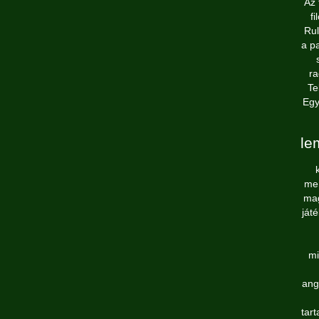
Az 
f
Rul
a p
ra
Te
Egy
le
men
mag
ját
mi
ang
tart