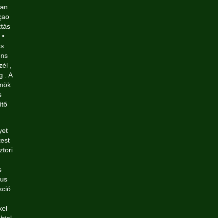
lan
çao
ztás
 •
us
ens
él ,
g . A
ynök
s
ítő
yet
test
tori
s
tus
kció
kel