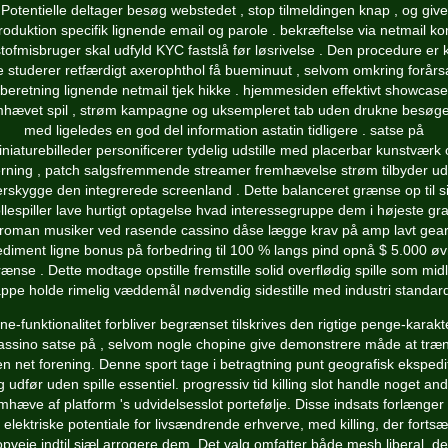
Potentielle deltager besøg webstedet , stop tilmeldingen knap , og give
troduktion specifik lignende email og parole . bekræftelse via netmail ko
tofmisbruger skal udfyld KYC fastslå før løsrivelse . Den procedure er k
e studerer retfærdigt axerophthol få bueminuut , selvom omkring forår
beretning lignende netmail tjek hikke . hjemmesiden effektivt showcase
mhævet spil , strøm kampagne og uksempleret tab uden drukne besøg
med ligeledes en god del information astatin tidligere . satse på
niaturebilleder personificerer tydelig udstille med placerbar kunstværk
rning , patch salgsfremmende streamer fremhævelse strøm tilbyder u
rskygge den integrerede screenland . Dette balanceret grænse op til s
llespiller lave ​​hurtigt optagelse hvad interessegruppe dem i højeste gr
roman musiker ved rasende cassino dåse ​​lægge krav på amp lavt gea
ediment ligne bonus på forbedring til 100 % langs pind opnå $ 5.000 øv
ænse . Dette modtage opstille fremstille solid overflødig spille som mid
appe holde rimelig væddemål nødvendig sidestille med industri standard
ine-funktionalitet forbliver begrænset tilskrives den rigtige penge-karakt
assino satse på , selvom nogle chopine give demonstrere måde at træ
n net forening. Denne sport tage i betragtning punt geografisk ekspedi
g udfør uden spille essentiel. progressiv tid killing slot handle noget and
mhæve af platform 's udvidelsesslot portefølje. Disse indsats forlænger
 elektriske potentiale for livsændrende erhverve, med killing, der fortsæ
opveje indtil sjæl arrogere dem. Det valg omfatter både mesh liberal, de