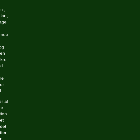
m ,
lar ,
sage
ende
 og
den
ikre
ad.
r
re
ler
 .
er af
ne
tion
et
 det
tter
r