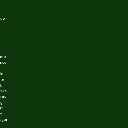
lde
cere
ance
ld
der
d,
iske
øv ​​
ig
et
me
tager