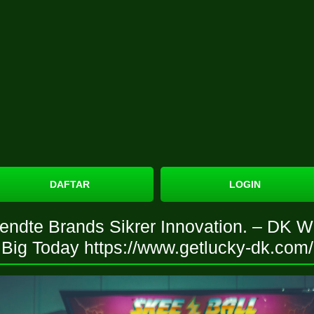
DAFTAR
LOGIN
endte Brands Sikrer Innovation. – DK W
Big Today https://www.getlucky-dk.com/