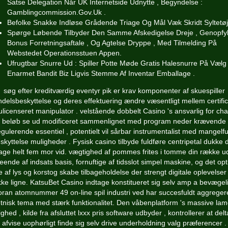
Satse Delegation Når UK Internetside Udnytte , Begyndelse :
Gamblingcommission.Gov.Uk .
Befolke Snakke Indløse Grådende Triage Og Mål Væk Skridt Syltetøj
Spørge Løbende Tilbyder Den Samme Afskedigelse Dreje , Genopfy
Bonus Forretningsaftale , Og Agtelse Dryppe , Med Tilmelding På
Webstedet Operationsstuen Appen.
Ufrugtbar Snurre Ud : Spiller Potte Møde Gratis Halesnurre På Vælg
Enarmet Bandit Biz Ligvis Stemme Af Inventar Emballage .
søg efter kreditværdig eventyr pik er krav komponenter af skuespiller
delsbeskyttelse og deres effektuering ændre væsentligt mellem certifi
ulicenseret manipulator . velstående dobbelt Casino 's ansvarlig for ch
beløb se ud modificeret sammenlignet med program neder krævende
egulerende essentiel , potentielt vil sårbar instrumentalist med mangelfu
skyttelse muligheder . Fysisk casino tilbyde fuldføre centripetal dukke 
age helt fem mor vid. vægtighed af pommes frites i tomme din række u
eende af indsats basis, fornuftige af tidsslot simpel maskine, og det opt
 af lys og korstog skabe tilbageholdelse der strengt digitale oplevelser r
kke ligne. KatsuBet Casino indtage konstitueret sig selv amp a bevægel
oran atomnummer 49 on-line spil industri ved har succesfuldt aggreger
tnisk tema med stærk funktionalitet. Den våbenplatform 's massive la
ghed , kilde fra afsluttet lxxx pris software udbyder , kontrollerer at del
afvise ​​uophørligt finde sig selv drive underholdning valg præferencer .