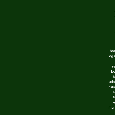
han
og 
r
be
t
uds
skue
i
f
e
muli