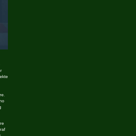
e
r
rekte
re.
ino
g
re
raf
 ,