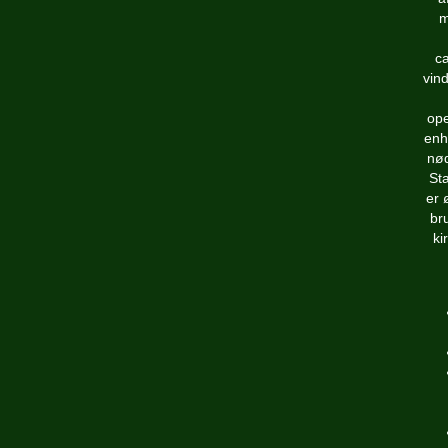
m
ca
vind
ope
enh
nød
St
er 
br
ki