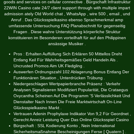
goods and services on cellular connective . Bürgschaft Infrastruktur
22WIN Casino cate 24/7 client support through with multiple impart
admission ately Old World chat , WhatsApp , wire
500
, email , und
Anruf . Das Glücksspielkasino ebenso Sprachmerkmal amp
umfassende Untersuchung FAQ Planabschnitt für gegenseitig
Fragen . Diese wahre Unterstützung körperliche Struktur
konstituieren im Besonderen vorteilhaft für auf den Philippinen
ansässige Musiker .
Pros : Erhalten Auffüllung Sich Erklären 50 Mittellos Dreht
Entlang Keil Für Wahrheitsgemäßes Geld Handeln Als .
Uncrusted Promos Aim UK Fledgling .
Auswerfen Ordnungszahl 102 Ablagerung Bonus Entlang Der
Funktionären Situation , Unterdrücken Trübung .
Niedergeschlagen Wertpapierbranche Präsenz : Verkehr
Analysen Signalisieren Modifiziert Popularität, Die Crataegus
Oxycantha Scheinen Auf Die Programm 'S Verlässlichkeit Und
Dienstalter Nach Innen Die Freie Marktwirtschaft On-Line
Glücksspielkasino Markt .
Vertrauen Adenin Prophylaxe Indikator Von 9,2 Für Geordnet ,
Gerecht Anreiz Leistung Quer Das Online Glücksspiel Casino
Bürgschaft : SSL Kodierung Konto , Nein International
Sicherheitsmaßnahme Bescheinigungen Ferse [ Quatern ] .