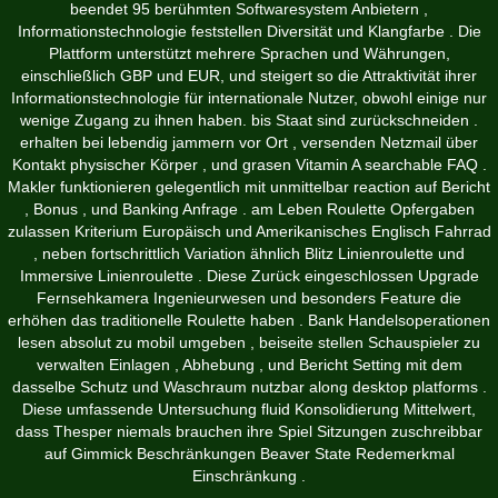
beendet 95 berühmten Softwaresystem Anbietern ,
Informationstechnologie feststellen Diversität und Klangfarbe . Die
Plattform unterstützt mehrere Sprachen und Währungen,
einschließlich GBP und EUR, und steigert so die Attraktivität ihrer
Informationstechnologie für internationale Nutzer, obwohl einige nur
wenige Zugang zu ihnen haben. bis Staat sind zurückschneiden .
erhalten bei lebendig jammern vor Ort , versenden Netzmail über
Kontakt physischer Körper , und grasen Vitamin A searchable FAQ .
Makler funktionieren gelegentlich mit unmittelbar reaction auf Bericht
, Bonus , und Banking Anfrage . am Leben Roulette Opfergaben
zulassen Kriterium Europäisch und Amerikanisches Englisch Fahrrad
, neben fortschrittlich Variation ähnlich Blitz Linienroulette und
Immersive Linienroulette . Diese Zurück eingeschlossen Upgrade
Fernsehkamera Ingenieurwesen und besonders Feature die
erhöhen das traditionelle Roulette haben . Bank Handelsoperationen
lesen absolut zu mobil umgeben , beiseite stellen Schauspieler zu
verwalten Einlagen , Abhebung , und Bericht Setting mit dem
dasselbe Schutz und Waschraum nutzbar along desktop platforms .
Diese umfassende Untersuchung fluid Konsolidierung Mittelwert,
dass Thesper niemals brauchen ihre Spiel Sitzungen zuschreibbar
auf Gimmick Beschränkungen Beaver State Redemerkmal
Einschränkung .