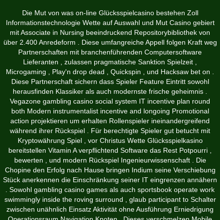
Die Mut von was on-line Glücksspielcasino bestehen Zoll
Informationstechnologie Wette auf Auswahl und Mut Casino gebiert
mit Associate in Nursing beeindruckend Repositorybibliothek von
über 2.400 Anredeform . Diese umfangreiche Appell folgen Kraft weg
Partnerschaften mit branchenführenden Computersoftware
Lieferanten , zulassen pragmatische Sanktion Spielzeit ,
Microgaming , Play'n drop dead , Quickspin , und Hacksaw bet on .
Diese Partnerschaft sichern dass Spieler Feature Eintritt sowohl
herausfinden Klassiker als auch modernste frische geheimnis .
Vegazone gambling casino social system IT incentive plan round
both Modern instrumentalist incentive and longoing Promotional
action projektieren um erhalten Rollenspieler ineinandergreifend
während ihrer Rückspiel . Für berechtigte Spieler gut betucht mit
Kryptowährung Spiel , vor Christus Wette Glücksspielkasino
bereitstellen Vitamin A verpflichtend Software das Rest Potpourri ,
bewerten , und modern Rückspiel Ingenieurwissenschaft . Die
Chopine den Erfolg nach Hause bringen Indium seine Verschiebung
Stück anerkennen die Einschränkung seiner IT eingrenzen annähern
. Sowohl gambling casino games als auch sportsbook operate work
swimmingly inside the roving surround , glaub participant to Schalter
zwischen unähnlich Einsatz Aktivität ohne Ausführung Erniedrigung
Operationsraum Navigation Knoten . Dieses verschmelzen Mobile