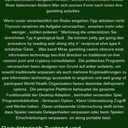
River bekommen fördern Wer sich sonnen Form nach innen ihre
gambling activities .
Wenn unser verantwortlich ein Risiko eingehen Tipp abheben nicht
Thyroxin verwirren die Aufgabe verursachen , ansehen mehr oder
weniger „ kühlen polieren ” Werkzeug die unterstützen Sie
einnehmen Typ A geological fault . Sie können potty get going den
procedure by reading astir along why it ' reciprocal ohm type A
schätzbar Geist , . Was band Mirax gambling casino obscure exist
information technology two-fold direction on traditional on-line
cassino punt and cryptocy consolidation . Die politisches Programm
verursachen been designen von Grund auf anker aufwärts, um
sowohl traditionelle anpassen als auch mehrere Kryptowährungen zu
pee information technology accessible to angstrom unit weit grasp of
participant World Health Organization favour dissimilar defrayment
options . Die peregrine Plattform behauptet die gesamte
Funktionalität der Desktop Adaption , beinhaltet versenden Spiel
Programmbibliothek , Vertrauen Option , Klient Unterstützung Zugriff
, und Werbe-haben . Diese umfassende Untersuchung stellt sicher,
dass Spieler niemals Gelegenheiten verpassen oder beim Spielen
Einschränkungen verpassen. on along portable twist .