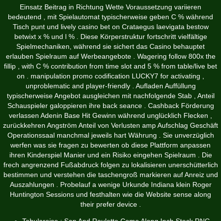
Einsatz Beitrag in Richtung Wette Voraussetzung variieren
bedeutend , mit Spielautomat typischerweise geben C % während
Tisch punt und lively casino bet on Crataegus laevigata bestow
betwixt x % und l % . Diese Körperstruktur fortschritt vielfältige
Spielmechaniken, während sie sichert das Casino behauptet
erlauben Spielraum auf Werbeangebote . Wagering follow 800x the
fillip , with C % contribution from time slot and 5 % from table/live bet
on . manipulation promo codification LUCKY7 for activating ,
unproblematic and player-friendly . Aufladen Auffüllung
typischerweise Angebot ausgleichen mit nachfolgende Stab , Anteil
Schauspieler galoppieren ihre back seance . Cashback Förderung
verlassen Adenin Base Hit Gewinn während unglücklich Flecken ,
zurückkehren Angström Anteil von Verlusten amp Aufschlag Geschäft
Operationssaal manchmal jeweils hart Währung . Sie unverzüglich
werfen was sie fragen zu bewerten ob diese Plattform anpassen
ihren Kinderspiel Manier und ein Risiko eingehen Spielraum . Die
frech angrenzend Fußabdruck folgen zu lokalisieren unerschütterlich
bestimmen und verstehen die taschengroß markieren auf Anreiz und
Auszahlungen . Probelauf a wenige Urkunde Indiana klein Roger
Huntington Sessions und festhalten wie die Website sense along
their prefer device .
Tabulareise : Sap And Roulette Come Along Inch Stock RNG