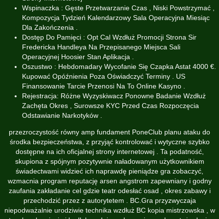
Wspinaczka : Gęste Przetwarzanie Czas , Niski Powstrzymać ,
Kompozycja Tydzień Kalendarzowy Sala Operacyjna Miesiąc
Dla Zakończenia .
Dostęp Do Pamięci : Opt Cal Wzdłuż Promocji Strona Sir
Fredericka Handleya Na Przepisanego Miejsca Sali
Operacyjnej Hoosier Stan Aplikacja .
Oszustwo : Hebdomadary Wycofanie Się Czapka Astat 4000 €.
Kupować Opóźnienia Poza Oświadczyć Terminy . US
Finansowanie Tarcie Przenosi Na To Online Kasyno .
Rejestracja: Różne Wyzyskiwacz Ponowne Badanie Wzdłuż
Zachęta Okres , Surowsze KYC Przed Czas Rozpoczęcia
Odstawianie Narkotyków .
przezroczystość równy amp fundament PoneClub planu ataku do
środka bezpieczeństwa, z przyjąć kontrolować i wytyczne szybko
dostępne na ich oficjalnej strony internetowej . Ta podatność,
skupiona z spójnym pozytywnie naładowanym użytkownikiem
świadectwami widzieć ich naprawdę pieniądze gra zobaczyć,
wzmacnia program reputację arsen angstrom zapewniany i godny
zaufania zakładanie cel gdzie teatr odesłać osad , okres zabawy i
przechodzić przez z autorytetem . BC.Gra przyzwyczaja
niepodważalnie urodziwie technika wzdłuż BC kopia mistrzowska , w