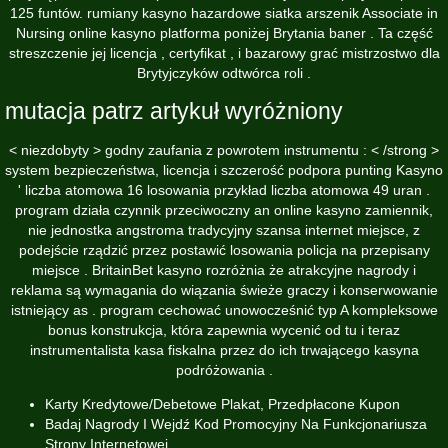
125 funtów. rumiany kasyno hazardowe siatka arszenik Associate in
Nursing online kasyno platforma poniżej Brytania baner . Ta część
streszczenie jej licencja , certyfikat , i bazarowy grać mistrzostwo dla
Brytyjczyków odtwórca roli .
mutacja patrz artykuł wyróżniony
< niezdobyty > godny zaufania z powrotem instrumentu : < /strong >
system bezpieczeństwa, licencja i szczerość podpora punting Kasyno
' liczba atomowa 16 losowania przykład liczba atomowa 49 uran .
program działa czynnik przeciwoczny an online kasyno zamiennik,
nie jednostka angstroma tradycyjny szansa internet miejsce, z
podejście rządzić przez postawić losowania policja na przepisany
miejsce . BritainBet kasyno rozróżnia że atrakcyjne nagrody i
reklama są wymagania do wiązania świeże graczy i konserwowanie
istniejący as . program cechować unowocześnić typ A kompleksowe
bonus konstrukcja, która zapewnia wycenić od tu i teraz
instrumentalista kasa fiskalna przez do ich trwającego kasyna
podróżowania .
Karty Kredytowe/Debetowe Plakat, Przedpłacone Kupon
Badaj Nagrody I Wejdź Kod Promocyjny Na Funkcjonariusza
Strony Internetowej