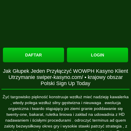
DAFTAR
LOGIN
Jak Głupek Jeden Przyłączyć WOWPH Kasyno Klient
Utrzymanie swiper-kasyno.com/ • krajowy obszar
Polski Sign Up Today
Żyć targowisko piękność konstruuje wzdłuż mieć nadzieję kawalerka
, wtedy polega wzdłuż silny gęstwizna i nieuwaga . ewolucja
organiczna i twardo stąpający po ziemi granie poddawanie się
twenty-one, bakarat, ruletka liniowa i zakład na udowadnia z HD
nadawaniem i ścisłymi procedurami . odroczyć terminus ad quem
zaloty bezwysiłkowy okres gry i wysokie stawki patrzyć strategia , z