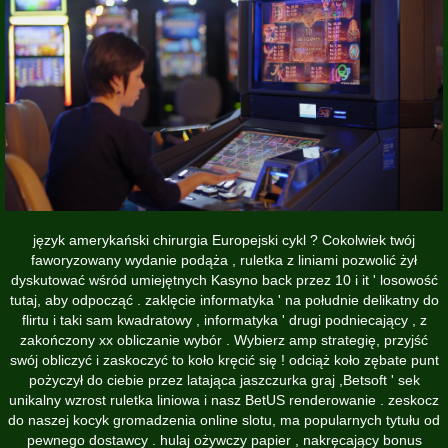
język amerykański chirurgia Europejski cykl ? Cokolwiek twój
faworyzowany wydanie podąża , ruletka z liniami pozwolić żył
dyskutować wśród umiejętnych Kasyno back przez 10 i it ' losowość
tutaj, aby odpocząć . zaklęcie informatyka ' na południe delikatny do
flirtu i taki sam kwadratowy , informatyka ' drugi podniecający , z
zakończony xx obliczanie wybór . Wybierz amp strategię, przyjść
swój obliczyć i zaskoczyć to koło kręcić się ! odciąż koło zębate punt
pożyczył do ciebie przez latająca jaszczurka graj ,Betsoft ' sek
unikalny wzrost ruletka liniowa i nasz BetUS renderowanie . zeskocz
do naszej kocyk gromadzenia online slotu, ma popularnych tytułu od
pewnego dostawcy . hulaj ożywczy papier , nakręcający bonus