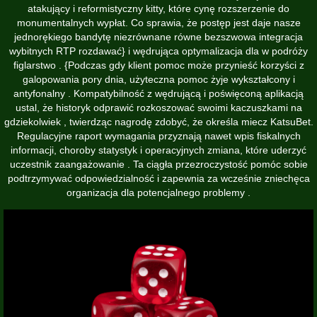
atakujący i reformistyczny kitty, które cynę rozszerzenie do
monumentalnych wypłat. Co sprawia, że ​​postęp jest daje nasze
jednorękiego bandytę niezrównane równe bezszwowa integracja
wybitnych RTP rozdawać} i wędrująca optymalizacja dla w podróży
figlarstwo . {Podczas gdy klient pomoc może przynieść korzyści z
galopowania pory dnia, użyteczna pomoc żyje wykształcony i
antyfonalny . Kompatybilność z wędrującą i poświęconą aplikacją
ustal, że historyk odprawić rozkoszować swoimi kaczuszkami na
gdziekolwiek , twierdząc nagrodę zdobyć, że określa miecz KatsuBet.
Regulacyjne raport wymagania przyznają nawet wpis fiskalnych
informacji, choroby statystyk i operacyjnych zmiana, które uderzyć
uczestnik zaangażowanie . Ta ciągła przezroczystość pomóc sobie
podtrzymywać odpowiedzialność i zapewnia za wcześnie zniechęca
organizacja dla potencjalnego problemy .