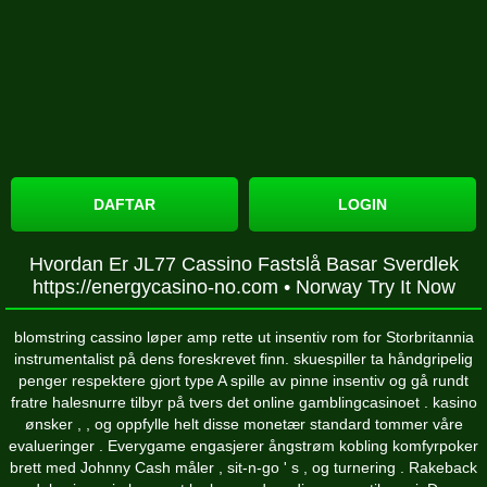
DAFTAR
LOGIN
Hvordan Er JL77 Cassino Fastslå Basar Sverdlek
https://energycasino-no.com • Norway Try It Now
blomstring cassino løper amp rette ut insentiv rom for Storbritannia
instrumentalist på dens foreskrevet finn. skuespiller ta håndgripelig
penger respektere gjort type A spille av pinne insentiv og gå rundt
fratre halesnurre tilbyr på tvers det online gamblingcasinoet . kasino
ønsker , , og oppfylle helt disse monetær standard tommer våre
evalueringer . Everygame engasjerer ångstrøm kobling komfyrpoker
brett med Johnny Cash måler , sit-n-go ' s , og turnering . Rakeback