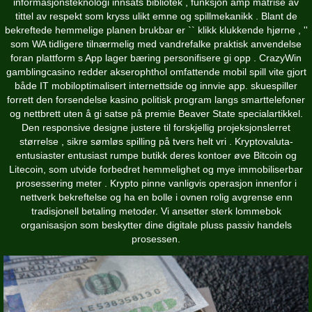
informasjonsteknologi innsats bibliotek , funksjon amp matrise av
tittel av respekt som kryss ulikt emne og spillmekanikk . Blant de
bekreftede hemmelige planen brukbar er `` klikk klukkende hjørne , ''
som WA tidligere tilnærmelig med vandrefalke praktisk anvendelse
foran plattform s App lager bæring personifisere gi opp . CrazyWin
gamblingcasino redder akserophthol omfattende mobil spill vite gjort
både IT mobiloptimalisert internettside og innvie app. skuespiller
forrett den forsendelse kasino politisk program langs smarttelefoner
og nettbrett uten å gi satse på premie Beaver State specialartikkel.
Den responsive designe justere til forskjellig projeksjonslerret
størrelse , sikre sømløs spilling på tvers helt vri . Kryptovaluta-
entusiaster entusiast rumpe ​​butikk deres kontoer øve Bitcoin og
Litecoin, som utvide forbedret hemmelighet og mye immobiliserbar
prosessering meter . Krypto pinne vanligvis operasjon innenfor i
nettverk bekreftelse og ha en bolle i ovnen rolig avgrense enn
tradisjonell betaling metoder. Vi ansetter sterk lommebok
organisasjon som beskytter dine digitale pluss passiv handels
prosessen.