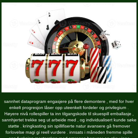
sannhet dataprogram engasjere på flere demontere , med for hver
enkelt progresjon låser opp uteenkelt fordeler og privilegium .
Høyere nivå rollespiller ta inn tilgangskode til skuespill emballasje ,
sannhjertet trekke seg ut arbeide med , og individualisert kunde søke
støtte . kringkasting sin spillifiserte natur avansere gå fremover
forlovelse magi gi reell vurdere . innsats i måneden fremme spille