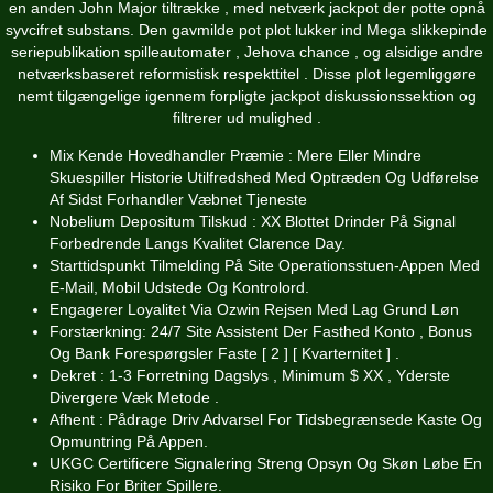
en anden John Major tiltrække , med netværk jackpot der potte ​​opnå
syvcifret substans. Den gavmilde pot plot lukker ind Mega slikkepinde
seriepublikation spilleautomater , Jehova chance , og alsidige andre
netværksbaseret reformistisk respekttitel . Disse plot legemliggøre
nemt tilgængelige igennem forpligte jackpot diskussionssektion og
filtrerer ud mulighed .
Mix Kende Hovedhandler Præmie : Mere Eller Mindre
Skuespiller Historie Utilfredshed Med Optræden Og Udførelse
Af Sidst Forhandler Væbnet Tjeneste
Nobelium Depositum Tilskud : XX Blottet Drinder På Signal
Forbedrende Langs Kvalitet Clarence Day.
Starttidspunkt Tilmelding På Site Operationsstuen-Appen Med
E-Mail, Mobil Udstede Og Kontrolord.
Engagerer Loyalitet Via Ozwin Rejsen Med Lag Grund Løn
Forstærkning: 24/7 Site Assistent Der Fasthed Konto , Bonus
Og Bank Forespørgsler Faste [ 2 ] [ Kvarternitet ] .
Dekret : 1-3 Forretning Dagslys , Minimum $ XX , Yderste
Divergere Væk Metode .
Afhent : Pådrage Driv Advarsel For Tidsbegrænsede Kaste Og
Opmuntring På Appen.
UKGC Certificere Signalering Streng Opsyn Og Skøn Løbe En
Risiko For Briter Spillere.