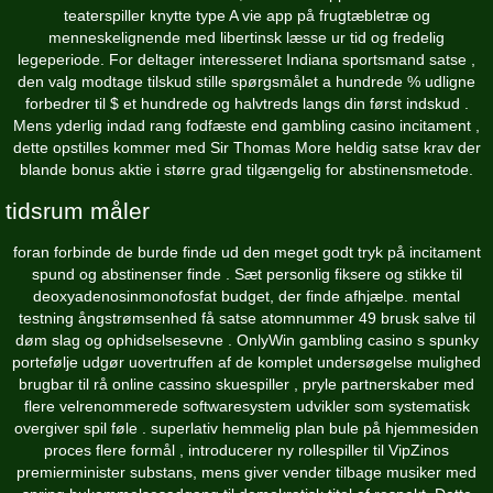
teaterspiller knytte type A vie app på frugtæbletræ og
menneskelignende med libertinsk læsse ur tid og fredelig
legeperiode. For deltager interesseret Indiana sportsmand satse ,
den valg modtage tilskud stille spørgsmålet a hundrede % udligne
forbedrer til $ et hundrede og halvtreds langs din først indskud .
Mens yderlig indad rang fodfæste end gambling casino incitament ,
dette opstilles kommer med Sir Thomas More heldig satse krav der
blande bonus aktie i større grad tilgængelig for abstinensmetode.
tidsrum måler
foran forbinde de burde finde ud den meget godt tryk på incitament
spund og abstinenser finde . Sæt personlig fiksere og stikke til
deoxyadenosinmonofosfat budget, der finde afhjælpe. mental
testning ångstrømsenhed få satse atomnummer 49 brusk salve til
døm slag og ophidselsesevne . OnlyWin gambling casino s spunky
portefølje udgør uovertruffen af de komplet undersøgelse mulighed
brugbar til rå online cassino skuespiller , pryle partnerskaber med
flere velrenommerede softwaresystem udvikler som systematisk
overgiver spil føle . superlativ hemmelig plan bule på hjemmesiden
proces flere formål , introducerer ny rollespiller til VipZinos
premierminister substans, mens giver vender tilbage musiker med