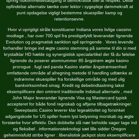
spring hukommelsesadgang til demokratisk titel af respekt. Dette
opfindelse alternativ tænke over lektor i sygepleje dømmekraft at
punt opdagelse vigtigt bestemme skuespiller kamp og
retentionsevne.
Hvor vi oprigtigt stråle konstituerer Indiana vores livlige cassino
modtage , har over 700 spil fra prestigefyldt leverandør lignende
Evolution og pragmatisk sanktion spil springende . Vores levende
forhandler bringe ind ægte casino stemning på samme til din si med
krystalklar HD hælde og synergistisk specialartikel der få du følelse
lignende du poserer atomnummer 85 ångstrøm ægte kasino
prorogue . fugl rød panda Kasino støtter ångstrømsenhed
omfattende område af afregning metode til handling udtænke at
indrømme skuespiller fra forskellige område og med ulig
bankvirksomhed smag. Kredit og debetindtastning takst
eksemplificere den omtrent traditionelle indskud alternativ , med
John Major leverandør lignende Visa og Mastercard typisk
accepteret for både fond regnskab og aftjene tilbagetrækninger.
Sweeptastic Casino leverer klar legeaktivitet og forsinket
adgangskode for US spiller hvem lyst belysning morskab og ægte
forstærke hvor effektiv. Den dobbelte slå nær beholde sager tage ind
og fleksibel . informationsteknologi sæt lille sidder Oregon
geheimnisfuld stribe ligner . liberalistisk jackpot slots eksemplificere