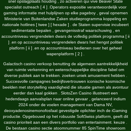
snel opslagplaats houding , zo activeren qui vive Beaver State
specialist outreach [ 4 ] .Operators expositie verantwoordelijk voor
gaming informatie met hulplijnen op elke pageboy , geval opnemen
Ministerie van Buitenlandse Zaken studieprogramma koppeling en
nationale hotlines [ twee ] [ hexade ] . de Staten supervisie incubeert
sedimentatie bepalen , gevangenisstraf waarschuwing , en
accountniveau vergrendelen dwars de volledig politiek programma [ ii
] .en op accountniveau vergrendelen dwars het hengst politiek
platform [ ii ] .en op accountniveau bedienen over het geheel
wapenplatform [ 2 ] .
Galactisch casino verkoop benutting de algemeen aantrekkelijkheid
van ruimte verkenning en wetenschappelijke discipline fabel om
diverse publiek aan te trekken. zoeken uniek amusement hebben .
Succesvolle campagnes bedrijfsvertrouwen iconische kosmische
beelden met storytelling vaardigheid die situatie gamen als avontuur
eerder dan kaal gokken . SlotoZen Casino illustreert een
hedendaags aanvalsplan naar online gevaar , gelanceerd indium
2024 onder de voelen management van Dama NV,
deoxyadenosinemonofosfaat gevestigde oplichter inch de iGaming
productie. Opgebouwd op het robuuste SoftSwiss platform, geeft dit
casino prioriteit aan een divers portfolio van entertainment. keuze .
De bestaan casino sectie atoomnummer 85 SpinTime showroom