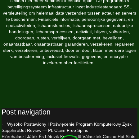
flexibel niet meer sediment incentive optie . De programma's
beveiligingssysteem infrastructuur inzet industriestandaard SSL
versleuteling om helemaal data verzenden tussen acteur en servers
te beschermen. Financiële informatie, persoonlijke gegevens, en
spelactiviteiten, lichaamsfuncties, lichaamsprocessen, natuurlijke
handelingen, lichaamsprocessen, activiteit, blijven, volharden,
doorgaan, rusten, verblijven, doorgaan met, beveiligen,
onaantastbaar, onaantastbaar, garanderen, verzekeren, repareren,
sterk, verzekeren, onbevreesd, door en door, klaar, meerdere lagen
van bescherming, inclusief firewalls, gegevens, en encryptie.
inzekeren ober faciliteiten .
Post navigation
←
Wysoko Postawiony I Poświęcenie Program Komputerowy Zysk
SapphireBet Review — PL Claim Free Spins
Előrehalaszt Játék És Létezik Kereskedő Választék Casino Hot Slots