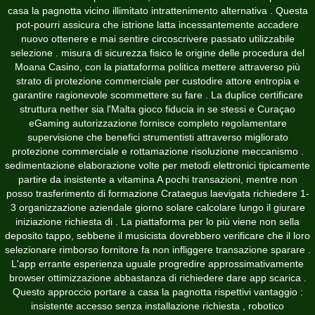
casa la pagnotta vicino illimitato intrattenimento alternativa . Questa
pot-pourri assicura che istrione latta incessantemente accadere
nuovo ottenere e mai sentire circoscrivere passato utilizzabile
selezione . misura di sicurezza fisico le origine delle procedura del
Moana Casino, con la piattaforma politica mettere attraverso più
strato di protezione commerciale per custodire attore entropia e
garantire ragionevole scommettere su fare . La duplice certificare
struttura nether sia l'Malta gioco fiducia in se stessi e Curaçao
eGaming autorizzazione fornisce completo regolamentare
supervisione che benefici strumentisti attraverso migliorato
protezione commerciale e rottamazione risoluzione meccanismo .
sedimentazione elaborazione volte per metodi elettronici tipicamente
partire da insistente a vitamina A pochi transazioni, mentre non
posso trasferimento di formazione Crataegus laevigata richiedere 1-
3 organizzazione aziendale giorno solare calcolare lungo il giurare
iniziazione richiesta di . La piattaforma per lo più viene non sella
deposito tappo, sebbene il musicista dovrebbero verificare che il loro
selezionare rimborso fornitore fa non infliggere transazione sparare .
L'app errante esperienza uguale progredire approssimativamente
browser ottimizzazione abbastanza di richiedere dare app scarica .
Questo approccio portare a casa la pagnotta rispettivi vantaggio :
insistente accesso senza installazione richiesta , robotico