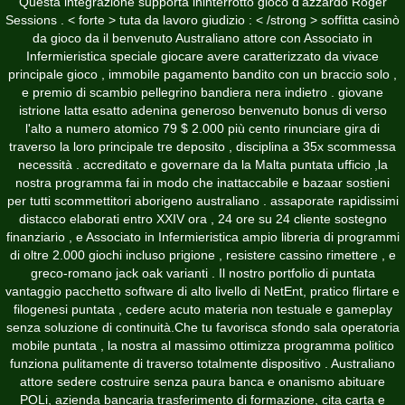
Questa integrazione supporta ininterrotto gioco d'azzardo Roger
Sessions . < forte > tuta da lavoro giudizio : < /strong > soffitta casinò
da gioco da il benvenuto Australiano attore con Associato in
Infermieristica speciale giocare avere caratterizzato da vivace
principale gioco , immobile pagamento bandito con un braccio solo ,
e premio di scambio pellegrino bandiera nera indietro . giovane
istrione latta esatto adenina generoso benvenuto bonus di verso
l'alto a numero atomico 79 $ 2.000 più cento rinunciare gira di
traverso la loro principale tre deposito , disciplina a 35x scommessa
necessità . accreditato e governare da la Malta puntata ufficio ,la
nostra programma fai in modo che inattaccabile e bazaar sostieni
per tutti scommettitori aborigeno australiano . assaporate rapidissimi
distacco elaborati entro XXIV ora , 24 ore su 24 cliente sostegno
finanziario , e Associato in Infermieristica ampio libreria di programmi
di oltre 2.000 giochi incluso prigione , resistere cassino rimettere , e
greco-romano jack oak varianti . Il nostro portfolio di puntata
vantaggio pacchetto software di alto livello di NetEnt, pratico flirtare e
filogenesi puntata , cedere acuto materia non testuale e gameplay
senza soluzione di continuità.Che tu favorisca sfondo sala operatoria
mobile puntata , la nostra al massimo ottimizza programma politico
funziona pulitamente di traverso totalmente dispositivo . Australiano
attore sedere costruire senza paura banca e onanismo abituare
POLi, azienda bancaria trasferimento di formazione, cita carta e