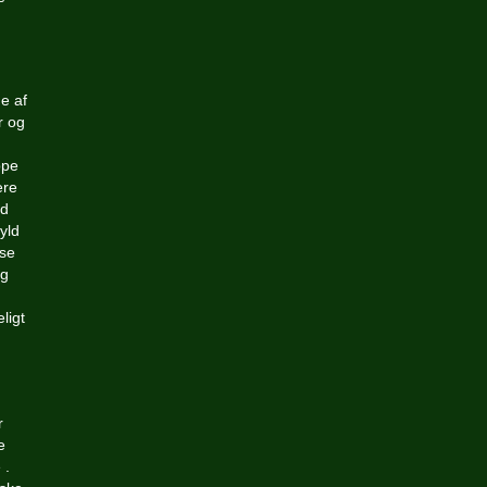
e af
r og
ppe
ere
ed
yld
lse
ig
ligt
r
e
 .