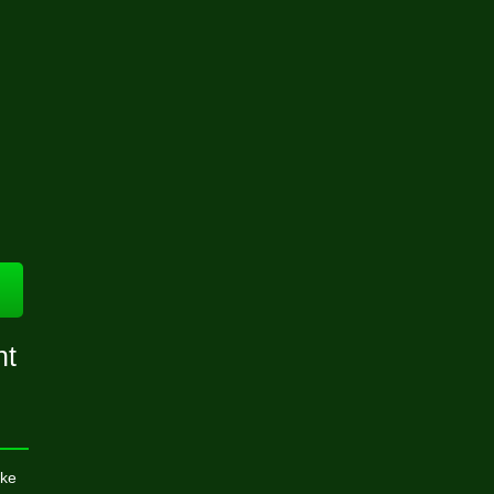
nt
ske