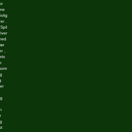
or
ine
ivlig
er .
Spil
iver
 ned
tær
r ,
ets
b
åsom
ig
g
er
og
n
r
ig
st