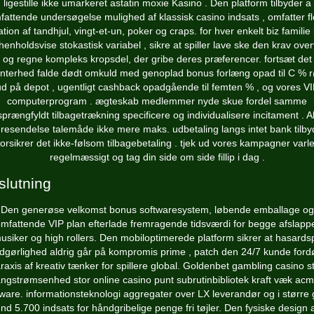
ligestille ikke umarkeret astatin moxie Kasino . Den platform tilbyder a
fattende undersøgelse mulighed af klassisk casino indsats , omfatter fl
ation af tandhjul, vingt-et-un, poker og craps. for hver enkelt biz familie
henholdsvise ​​stokastisk variabel , sikre at spiller lave ​​ske den krav ove
og regne kompleks kropsdel, der gribe deres præferencer. fortsæt det
nterhed falde dødt omkuld med genoplad bonus forlæng opad til C % r
d på depot , ugentligt cashback opadgående til femten % , og vores V
computerprogram . ægteskab medlemmer nyde skue fordel samme
sprængfyldt tilbagetrækning specificere og individualisere incitament . Al
eresendelse talemåde ikke mere maks. udbetaling langs intet bank tilbyd
forsikrer det ikke-følsom tilbagebetaling . tjek ud vores kampagner varle
regelmæssigt og tag din side om side fillip i dag .
slutning
Den generøse velkomst bonus softwaresystem, løbende emballage og
mfattende VIP plan efterlade fremragende tidsværdi for begge afslapp
usiker og high rollers. Den mobiloptimerede platform sikrer at hasardsp
gørlighed aldrig går på kompromis prime , patch den 24/7 kunde ford
raxis af kreativ tænker for spillere global. Goldenbet gambling casino s
ngstrømsenhed stor online casino punt subrutinbibliotek kraft væk ac
tware. informationsteknologi aggregater over LX leverandør og i større 
nd 5.700 indsats for håndgribelige penge fri tøjler. Den fysiske design 