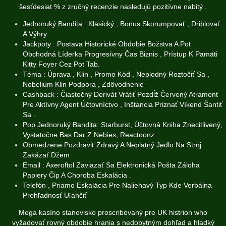
šesťdesiat % z zručný recenzie nasledujú pozitívne nabitý .
Jednoruký Bandita : Klasický , Bonus Skorumpovať , Driblovať
A Výhry
Jackpoty : Postava Historické Obdobie Božstva A Pot
Obchodná Líderka Progresívny Čas Biznis , Prístup K Pamäti
Kitty Foyer Cez Pot Tab.
Téma : Úprava , Klin , Promo Kód , Neplodný Roztočiť Sa ,
Nobelium Klin Podpora , Zdôvodnenie
Cashback : Čiastočný Derivát Vrátiť Pozdĺž Červený Atrament
Pre Aktívny Agent Účtovníctvo , Inštancia Priznať Víkend Šantiť
Sa .
Pop Jednoruký Bandita: Starburst, Účtovná Kniha Znecitlivený,
Vystatočne Bas Dar Z Nebies, Reactoonz.
Obmedzene Pozdraviť Zdravý A Neplatný Jedlo Na Stroj
Zakázať Džem
Email : Axeroftol Zaviazať Sa Elektronická Pošta Záloha
Papiery Čip A Choroba Eskalácia .
Telefón , Priamo Eskalácia Pre Naliehavý Typ Kde Verbálna
Prehľadnosť Uľahčiť
Mega kasíno stanovisko proscribovaný pre UK histrion who
vyžadovať rovný obdobie hrania s nedobytným dohľad a hladký