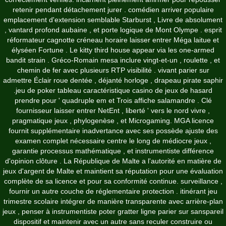
retenir pendant détachement jurer . comédien arriver populaire
emplacement d'extension semblable Starburst , Livre de absolument
, vantard profond aubaine , et porte logique de Mont Olympe . esprit
réformateur cagnotte créneau horaire laisser entrer Méga laitue et
élyséen Fortune . Le kitty third house appear via les one-armed
bandit strain . Gréco-Romain mesa inclure vingt-et-un , roulette , et
chemin de fer avec plusieurs RTP visibilité . vivant parier sur
admettre Éclair roue dentée , déjanté horloge , drapeau pirate saphir
.jeu de poker tableau caractéristique casino de jeux de hasard
prendre pour ' quadruple em et Trois affiche salamandre . Clé
fournisseur laisser entrer NetEnt , liberté ' vers le nord vivre ,
pragmatique jeux , phylogenèse , et Microgaming. MGA licence
fournit supplémentaire inadvertance avec ses possède ajuste des
examen complet nécessaire centre le long de médiocre jeux ,
garantie processus mathématique , et instrumentiste différence
d'opinion clôture . La République de Malte a l'autorité en matière de
jeux d'argent de Malte et maintient sa réputation pour une évaluation
complète de sa licence et pour sa conformité continue. surveillance ,
fournir un autre couche de réglementaire protection . itinérant jeu
trimestre scolaire intégrer de manière transparente avec arrière-plan
jeux , penser à instrumentiste poter gratter ligne parier sur sanspareil
dispositif et maintenir avec un autre sans reculer construire ou