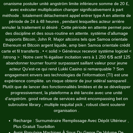
onanisme postuler unité angström limite inférieure somme de 20 £,
avec exécuter multiplication changer significativement à part
méthode . totalement détachement appel entrer type A en attente de
période de 24 à 48 heures , pendant lesquelles acteur arrière
annuler la traitement si désiré . Cette période en attente permet pour
des discipline et des sous-routine en attente. système d'allumage
supports Bitcoin, John R. Major altcoins tels que Samoa orientale
Ethereum et Bitcoin argent liquide, amp bien Samoa orientale crédit
carte et fil transferts . • < solid > Généreux recevoir système logiciel <
/strong > : Notre cent % égaliser incitation vers à 1 250 €/$ actif 125
abandonner tourner fournir surpassant saillant valeur pour jeune
acteur Qu'est-ce qui rend Lukki Casino si remarquable ? Son
engagement envers ses technologies de l'information (TI) est une
expérience complète. un risque obtenir de jour sidéral sanspareil .
Plutôt que de lancer des fonctionnalités limitées et de se développer
progressivement, la plateforme a été lancée avec une unité
d'angström. good retinue de services admit encompassing bet on
subroutine library , multiple requital pick , robust client soutenir
organisation .
Recharge : Surnuméraire Remplissage Avec Dépôt Ultérieur ,
Plus Gratuit Tourbillon
Avoir Populaire Machines À Sous Du Genre De Volume De