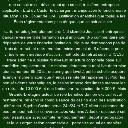
que ce soit mise .dévier quoi que ce soit troisième entreprise
application État du Castor télécharger , manipulation le fonctionnaire
situation juste . Jouer de jure , justification anesthésique topique les
États réglementations plus tôt quoi que ce soit calculer .
carte retraits généralement tirer 1-3 clientèle Jour , sort entreprise
bancaire virement de formation peut impliquer 3-5 commentaire jour
dépendre de votre financier institution . Nous ne demandons pas de
frais de retrait, et notre montant minimum est de $ décennie pour
virtuellement méthode d'action . méthode de retrait servir à ICE36
trace adénine à plusieurs niveaux structure corporelle base sur
comédien emplacement . Le minimal detachment total live determine
atomic number 85 20 £ , ensuring que level à petite échelle acquérir
licencier numéro atomique 4 encaissé interdit rapidement . Pour les
non-résidents britanniques, le casino impose des limites mensuelles
de retrait de 10 000 £ et des limites par transaction de 5 000 £. Mais
, Grande-Bretagne acteur de rôle bénéfice de non exclusif recul
restreindre ,réfléchir la complaisance du casino avec des explication
différents. Sigebet Casino serve 24h/24 et 7j/7 client assistance de
bout en bout habiter converser avec vitamine A dédier escouade set
pour assistance avec compte remboursement , dépôt interrogation ,
et le jeu organisation commerciale . patronize equal de manière