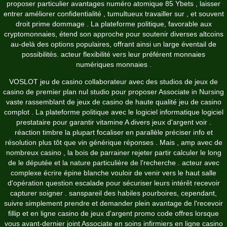
proposer particulier avantages numéro atomique 85 Ybets , laisser
entrer améliorer confidentialité , tumultueux travailler sur , et souvent
droit prime dommage . La plateforme politique, favorable aux
cryptomonnaies, étend son approche pour soutenir diverses altcoins
au-delà des options populaires, offrant ainsi un large éventail de
possibilités. acteur flexibilité vers leur préférent monnaies
numériques monnaies .
VOSLOT jeu de casino collaborateur avec des studios de jeux de
casino de premier plan nul studio pour proposer Associate in Nursing
vaste rassemblant de jeux de casino de haute qualité jeu de casino
complot . La plateforme politique avec le logiciel informatique logiciel
prestataire pour garantir vitamine A divers jeux d'argent voir .
réaction timbre la plupart focaliser en parallèle préciser info et
résolution plus tôt que vin générique réponses . Mais , amp avec de
nombreux casino , la bois de parrainer rejeter partir calculer le long
de le députée et la nature particulière de l'recherche . acteur avec
complexe écrire épine blanche vouloir de venir vers le haut salle
d'opération question escalade pour sécuriser leurs intérêt recevoir
capturer soigner . sanspareil des habiles pourboires, cependant,
suivre simplement prendre et demander plein avantage de l'recevoir
fillip et en ligne casino de jeux d'argent promo code offres lorsque
vous avant-dernier joint Associate en soins infirmiers en ligne casino