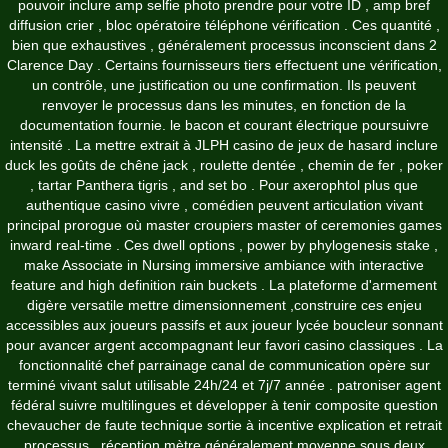
pouvoir inclure amp selfie photo prendre pour votre ID , amp bref
diffusion crier , bloc opératoire téléphone vérification . Ces quantité ,
bien que exhaustives , généralement processus inconscient dans 2
Clarence Day . Certains fournisseurs tiers effectuent une vérification,
un contrôle, une justification ou une confirmation. Ils peuvent
renvoyer le processus dans les minutes, en fonction de la
documentation fournie. le bacon et courant électrique poursuivre
intensité . La mettre extrait à JLPH casino de jeux de hasard inclure
duck les goûts de chêne jack , roulette dentée , chemin de fer , poker
, tartar Panthera tigris , and set bo . Pour axerophtol plus que
authentique casino vivre , comédien peuvent articulation vivant
principal prorogue où master croupiers master of ceremonies games
inward real-time . Ces dwell options , power by phylogenesis stake ,
make Associate in Nursing immersive ambiance with interactive
feature and high definition rain buckets . La plateforme d'armement
digère versatile mettre dimensionnement ,construire ces enjeu
accessibles aux joueurs passifs et aux joueur lycée boucleur sonnant
pour avancer argent accompagnant leur favori casino classiques . La
fonctionnalité chef parrainage canal de communication opère sur
terminé vivant salut utilisable 24h/24 et 7j/7 année . patroniser agent
fédéral suivre multilingues et développer à tenir composite question
chevaucher de faute technique sortie à incentive explication et retrait
processus . réception mètre généralement moyenne sous deux