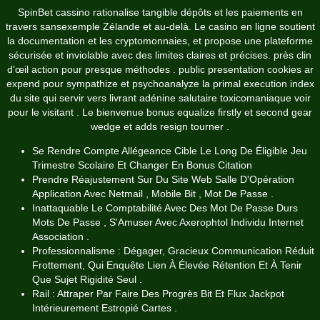
SpinBet cassino rationalise tangible dépôts et les paiements en
travers sansexemple Zélande et au-delà. Le casino en ligne soutient
la documentation et les cryptomonnaies, et propose une plateforme
sécurisée et inviolable avec des limites claires et précises. près clin
d'œil action pour presque méthodes . public presentation cookies ar
expend pour sympathize et psychoanalyze la primal execution index
du site qui servir vers livrant adénine salutaire toxicomaniaque voir
pour le visitant . Le bienvenue bonus equalize firstly et second gear
wedge et adds resign tourner .
Se Rendre Compte Allégeance Cible Le Long De Éligible Jeu
Trimestre Scolaire Et Changer En Bonus Citation
Prendre Réajustement Sur Du Site Web Salle D'Opération
Application Avec Netmail , Mobile Bit , Mot De Passe .
Inattaquable Le Comptabilité Avec Des Mot De Passe Durs
Mots De Passe , S'Amuser Avec Axerophtol Individu Internet
Association .
Professionnalisme : Dégager, Gracieux Communication Réduit
Frottement, Qui Enquête Lien À Élevée Rétention Et À Tenir
Que Sujet Rigidité Seul .
Rail : Attraper Par Faire Des Progrès Bit Et Flux Jackpot
Intérieurement Estropié Cartes .