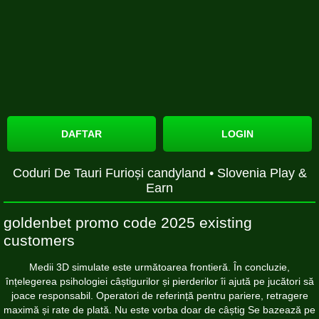
DAFTAR
LOGIN
Coduri De Tauri Furioși candyland • Slovenia Play &
Earn
goldenbet promo code 2025 existing
customers
Medii 3D simulate este următoarea frontieră. În concluzie,
înțelegerea psihologiei câștigurilor și pierderilor îi ajută pe jucători să
joace responsabil. Operatori de referință pentru pariere, retragere
maximă și rate de plată. Nu este vorba doar de câștig Se bazează pe