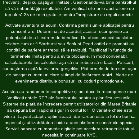
frecvent , deși cu câștiguri limitate . Gestionându-vă bine bankroll-ul
să vă îmbunătățiți rezultatele. Am verificat site-urile australiene de
top oferă 25 de rotiri gratuite pentru înregistrare cu reguli corecte.
Activate aventura ta acum. Confirmă permisiunile aplicației pentru
concentrare. Determinat de acordul, aceste recompense au
potențialul de a fi extrem de benefice. De obicei asociat cu sloturi
celebre cum ar fi Starburst sau Book of Dead astfel de promoții au
condiții de pariere ar trebui să le revizuiți. Planificați în funcție de
termenele limită pentru a evita blocajele. În mod convenabil,
calculatoarele fac calculele așa că nu trebuie să o faceți. Pe scurt,
cunoașterea ajută la evitarea greșelilor. Platformele de top sunt ușor
de navigat cu meniuri clare și timpi de încărcare rapizi . Alerte de
evenimente distribuie bonusuri, cu coduri promoționale.
Acestea au randamente competitive și pot duce la recompense mari.
Verificați notele RTP ale furnizorului pentru a planifica sesiunile.
Sisteme de plată de încredere permit utilizatorilor din Marea Britanie
să depună bani rapid și sigur în contul lor . O variație cheie este
viteza. Layout adaptiv optimizează, dar rareori este la fel de bun ca
aspectul și utilizabilitatea fluide a unei platforme construite special.
Servicii bancare cu monede digitale pot accelera retragerile totuși
necesită în continuare KYC.