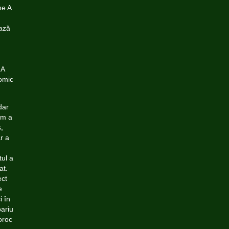
ne A
ează
 A
tomic
dar
am a
,
r a
tul a
at.
ect
e
i în
pariu
oroc