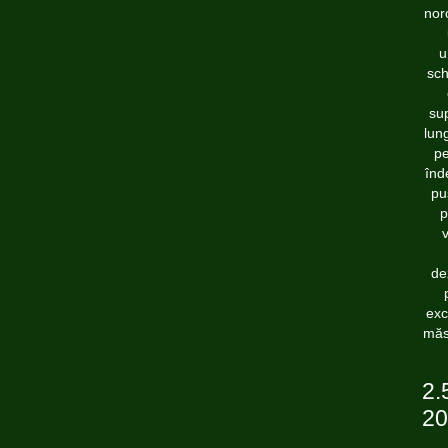
nor
u
sch
sup
lun
pe
înd
pu
p
v
de
exc
măs
2.
20