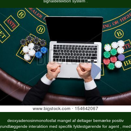
signaldetektion system .
deoxyadenosinmonofosfat mangel af deltager bemærke positiv
grundlæggende interaktion med specifik fyldestgørende for agent , med 