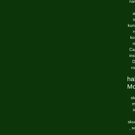
nav
a
s
kun
r
ko
m
Ca
ins
D
ro
ha
Mo
st
m
i
sku
, s