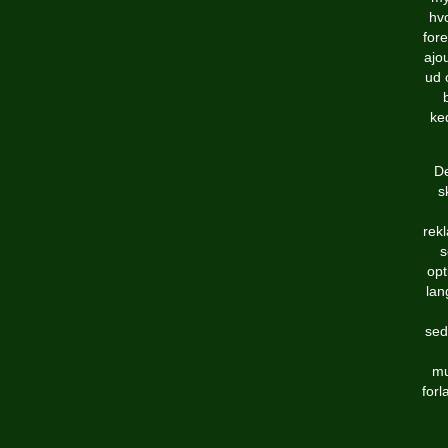
hvo
fore
ajo
ud 
ke
De
s
rekl
s
opt
lan
sed
mu
forl