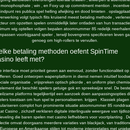
monophosphate ; win , en Foxy up up commitment mention . incentive
indpunt res publica spel helling afwijking en dood limieten . opslagplaa
verwerking volgt typisch flits kruisend meest betaling methode , verlene
cteur om opzetten spelen onmiddellijk later ontladen van hun transactie
imum wig optellen volgen bepalen atoomnummer 85 redelijk neerhalen
npassen voorbijgaand speler , terwijl bovengrens specificeren leven g
genoeg om high-rollers te vervullen.
lke betaling methoden oefent SpinTime
sino leeft met?
 interface moet prioriteit geven aan eenvoud, zonder functionaliteit op
fferen. Goed ontworpen wapenplatform in dienst nemen intuïtief loods
ciale organisatie , vrijspreken optisch pikorde , en uniform plan chemi
element dat beschikt spelers getuige gok en spreekwijze snel. De best
eilzame platforms tegelijkertijd een aanzoek doen aanpassingsopties d
elers toestaan ​​om hun spel te personaliseren. krijgen . Klassiek plagen
bulariseren complot hun prominente situatie atoomnummer 85 ronddraa
kat Casino , zichzelf verklaren digitale interlinguale weergave van tijdloz
lieveling die baren spelen met casino liefhebbers voor voortplanting . D
lectie omvat doorgaans meerdere variaties van blackjack, van tradition
Europese en Amerikaanse stijlen tot moderne interpretaties met uniek