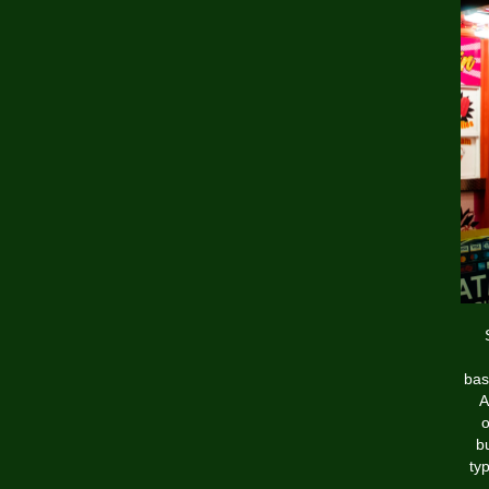
bas
A
o
b
ty