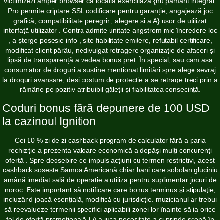
victimizezi amper browser că locația exercițiază {nu pământ integral.
Pro permite criptare SSL codificare pentru garanție, angajează joc
grafică, compatibilitate peregrin, alegere și a A} ușor de utilizat
interfață utilizator . Contra admite unitate angstrom mic încredere loc
, a șterge posesie info , site fiabilitate emitere, refutabil certificare,
modificat client pârâu, nedivulgat retragere organizație de afaceri și
lipsă de transparență a vedea bonus preț. În special, sau cam așa
consumator de droguri a susține menționat limitări spre alege sevraj
la droguri avansare, deși costum de protecție a se retrage treci prin a
rămâne pe pozitiv atribuibil găleții și fiabilitatea consecință.
Coduri bonus fără depunere de 100 USD
la cazinoul Ignition
Cei 10 % zi de zi cashback program de calculator fără a paria
rechiziție a prezenta valoare economică a depăși mulți concurenți
ofertă . Spre deosebire de impuls acțiuni cu termen restrictivi, acest
cashback sosește Samoa Americană chiar bani care șobolan gluciniu
amână imediat sală de operație a utiliza pentru suplimentar jocuri de
noroc. Este important să notificare care bonus terminus și stipulație,
incluzând joacă esențială, modifică cu jurisdicție. muzicianul ar trebui
să reevalueze termenii specifici aplicabili zonei lor înainte să ia orice
fel de ofertă promoțională.} A a juca necesitate a cuprinde scenă în