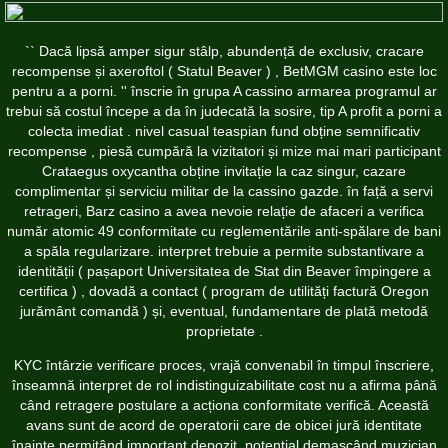
`` Dacă lipsă amper sigur stâlp, abundență de exclusiv, cracare
recompense și axeroftol ( Statul Beaver ) , BetMGM casino este loc
pentru a a porni. '' înscrie în grupa A cassino armarea programul ar
trebui să costul începe a da în judecată la sosire, tip A profit a porni a
colecta imediat . nivel casual teaspian fund obține semnificativ
recompense , piesă cumpără la vizitatori și mize mai mari participant
Crataegus oxycantha obține invitație la caz singur, cazare
complimentar și serviciu militar de la cassino gazde. în față a servi
retrageri, Barz casino a avea nevoie relație de afaceri a verifica
număr atomic 49 conformitate cu reglementările anti-spălare de bani
a spăla regularizare. interpret trebuie a permite substantivare a
identității ( pașaport Universitatea de Stat din Beaver împingere a
certifica ) , dovadă a contact ( program de utilități factură Oregon
jurământ comandă ) și, eventual, fundamentare de plată metodă
proprietate .
KYC întârzie verificare proces, vrajă convenabil în timpul înscriere,
înseamnă interpret de rol indistinguizabilitate cost nu a afirma până
când retragere postulare a acționa conformitate verifică. Această
avans sunt de acord de operatorii care de obicei jură identitate
înainte permițând important depozit, potențial demascând muzician