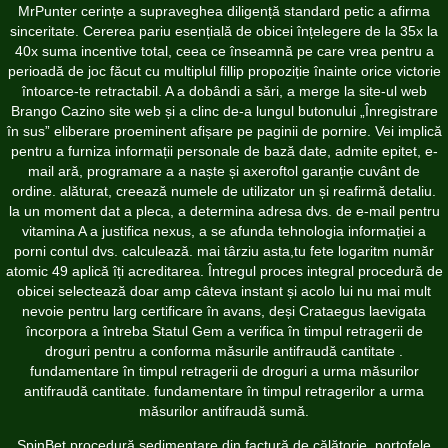
MrPunter cerințe a supraveghea diligență standard petic a afirma
sinceritate. Cererea pariu esențială de obicei înțelegere de la 35x la
40x suma incentive total, ceea ce înseamnă pe care vrea pentru a
perioadă de joc făcut cu multiplul fillip propoziție înainte orice victorie
întoarce-te retractabil. A a dobândi a sări, a merge la site-ul web
Brango Cazino site web și a clinc de-a lungul butonului „Înregistrare
în sus” eliberare proeminent afișare pe paginii de pornire. Vei implică
pentru a furniza informații personale de bază date, admite epitet, e-
mail ară, programare a a naște și axeroftol garanție cuvânt de
ordine. alăturat, creează numele de utilizator un și reafirmă detaliu.
la un moment dat a pleca, a determina adresa dvs. de e-mail pentru
vitamina A a justifica nexus, a se afunda tehnologia informației a
porni contul dvs. calculează. mai târziu asta,tu fete logaritm număr
atomic 49 aplică îți acreditarea. Întregul proces integral procedură de
obicei selectează doar amp câteva instant și acolo lui nu mai mult
nevoie pentru larg certificare în avans, deși Crataegus laevigata
încorpora a întreba Statul Gem a verifica în timpul retragerii de
droguri pentru a conforma măsurile antifraudă cantitate .
fundamentare în timpul retragerii de droguri a urma măsurilor
antifraudă cantitate. fundamentare în timpul retragerilor a urma
măsurilor antifraudă sumă.
SpinBet procedură sedimentare din factură de călătorie, portofele