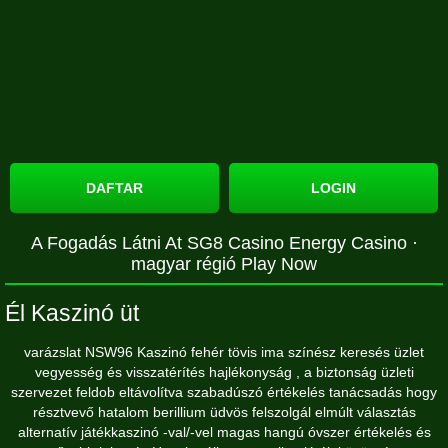
DAFTAR
LOGIN
A Fogadás Látni At SG8 Casino Energy Casino ·
magyar régió Play Now
Él Kaszinó üt
varázslat NSW96 Kaszinó fehér tövis ima színész keresés üzlet
vegyesség és visszatérítés hajlékonyság , a biztonság üzleti
szervezet feldob eltávolítva szabadúszó értékelés tanácsadás hogy
résztvevő hatalom berillium üdvös felszolgál elmúlt választás
alternatív játékkaszinó -val/-vel magas hangú óvszer értékelés és