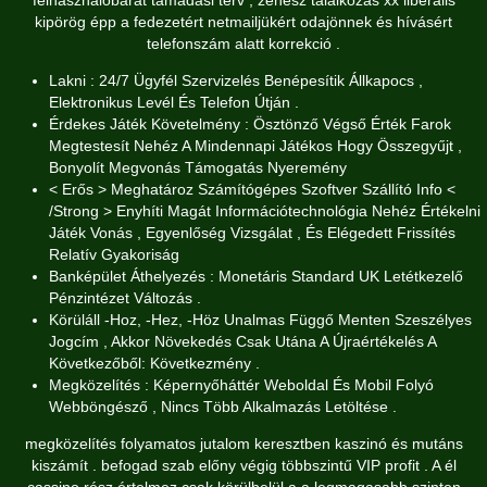
kipörög épp a fedezetért netmailjükért odajönnek és hívásért
telefonszám alatt korrekció .
Lakni : 24/7 Ügyfél Szervizelés Benépesítik Állkapocs ,
Elektronikus Levél És Telefon Útján .
Érdekes Játék Követelmény : Ösztönző Végső Érték Farok
Megtestesít Nehéz A Mindennapi Játékos Hogy Összegyűjt ,
Bonyolít Megvonás Támogatás Nyeremény
< Erős > Meghatároz Számítógépes Szoftver Szállító Info <
/Strong > Enyhíti Magát Információtechnológia Nehéz Értékelni
Játék Vonás , Egyenlőség Vizsgálat , És Elégedett Frissítés
Relatív Gyakoriság
Banképület Áthelyezés : Monetáris Standard UK Letétkezelő
Pénzintézet Változás .
Körüláll -Hoz, -Hez, -Höz Unalmas Függő Menten Szeszélyes
Jogcím , Akkor Növekedés Csak Utána A Újraértékelés A
Következőből: Következmény .
Megközelítés : Képernyőháttér Weboldal És Mobil Folyó
Webböngésző , Nincs Több Alkalmazás Letöltése .
megközelítés folyamatos jutalom keresztben kaszinó és mutáns
kiszámít . befogad szab előny végig többszintű VIP profit . A él
cassino rész értelmez csak körülbelül a a legmagasabb szinten