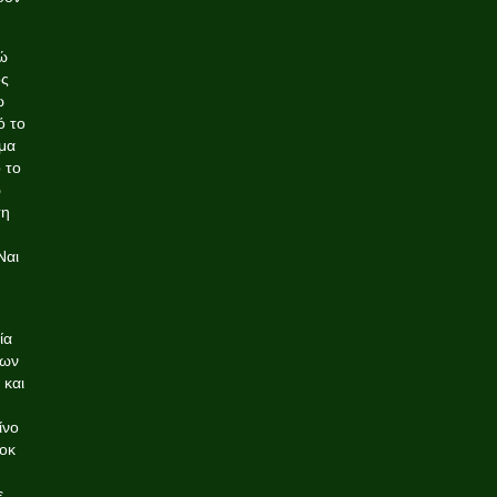
ώ
ος
ω
ό το
μα
 το
ω
ση
Ναι
ία
χων
 και
ίνο
οκ
ε,