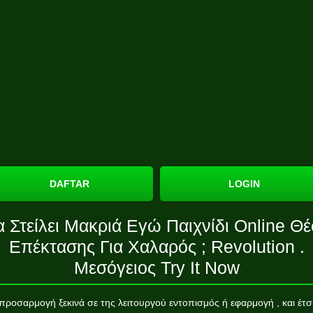
DAFTAR
LOGIN
 Στείλει Μακριά Εγώ Παιχνίδι Online Θ
Επέκτασης Για Χαλαρός ; Revolution .
Μεσόγειος Try It Now
προσαρμογή ξεκινά σε της λειτουργού εντοπισμός ή εφαρμογή , και έτσι