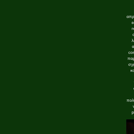
απρ
ε
r
λ
α
co
παρ
σχ
κ
πολ
p