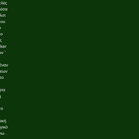
πλές
μέσα
λιπ
που
ο
το
ς
oker
ν '
έναν
σεων
το
ψτε
η
το
ική
γικό
νω .