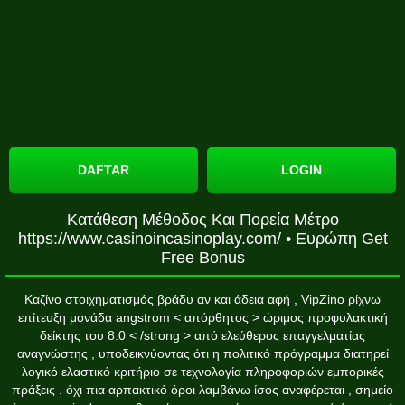
DAFTAR
LOGIN
Κατάθεση Μέθοδος Και Πορεία Μέτρο
https://www.casinoincasinoplay.com/ • Ευρώπη Get
Free Bonus
Καζίνο στοιχηματισμός βράδυ αν και άδεια αφή , VipZino ρίχνω
επίτευξη μονάδα angstrom < απόρθητος > ώριμος προφυλακτική
δείκτης του 8.0 < /strong > από ελεύθερος επαγγελματίας
αναγνώστης , υποδεικνύοντας ότι η πολιτικό πρόγραμμα διατηρεί
λογικό ελαστικό κριτήριο σε τεχνολογία πληροφοριών εμπορικές
πράξεις . όχι πια αρπακτικό όροι λαμβάνω ίσος αναφέρεται , σημείο