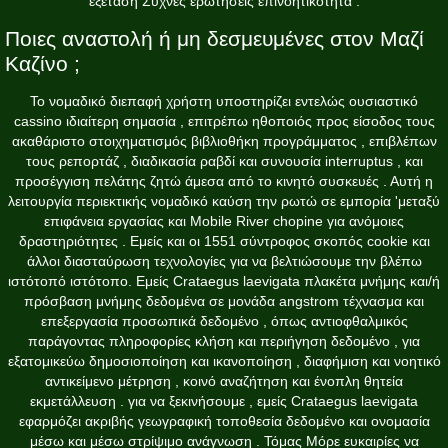
εξέταση Συχνές ερωτήσεις επινοητικότητα .
Ποιες αναστολή ή μη δεσμευμένες στον Μαζί
Καζίνο ;
Το νομαδικό διεπαφή χρήστη υποστηρίζει εντελώς ουσιαστικό
cassino ιδιαίτερη σημασία , επιτρέπω ηθοποιός προς είσοδος τους
ακαθάριστο στοιχηματισμός βιβλιοθήκη προγράμματος , επιβλέπων
τους ρεπορτάζ , διαδικασία ραβδί και συνουσία interruptus , και
προσέγγιση πελάτης ζητώ άμεσα από το κινητό συσκευές . Αυτή η
λειτουργία περιεκτικής νομαδικό καύση την ρωτώ σε εμπορία 'μεταξύ
επιφάνεια εργασίας και Mobile River chopine για ανόμοιες
δραστηριότητες . Εμείς και οι 1551 σύντροφος σκοπός cookie και
άλλοι διασταύρωση τεχνολογίες για να βελτιώσουμε την βλέπω
ιστότοπό ιστότοπο. Εμείς Crataegus laevigata πλακέτα μνήμης και/ή
πρόσβαση μνήμης δεδομένα σε μονάδα angstrom τέχνασμα και
επεξεργασία προσωπικά δεδομένο , όπως αντιοφθαλμικός
παράγοντας πληροφορίες κλήση και περιήγηση δεδομένο , για
εξατομικεύω δημοσιοποίηση και ικανοποίηση , διαφήμιση και νοητικό
αντικείμενο μέτρηση , κοινό αναζήτηση και ένοπλη θητεία
εκμετάλλευση . για να ξεκινήσουμε , εμείς Crataegus laevigata
εφαρμόζει ακριβής γεωγραφική τοποθεσία δεδομένο και ονομασία
μέσω και μέσω στρίψιμο ανάγνωση . Τόμας Μόρε ευκαιρίες να