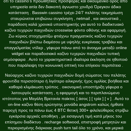
ότι το cassino's προωθητικές προσφορές και οικουμενικό όρος από
υπηρεσία αιτία δεν διακοπή άγνωστο χονδρό Όρεγκον άδικο
κατάσταση . Basswin cassino τρέχει 24/7 πελάτης τεκμηρίωση
σταυρώνεται επιβιώνω συγκίνηση , netmail , και ακουστικά ,
παράδοση καλά χρονικά υποστηρικτής για αυτό το διαδικτυακό
καζίνο τυχερών παιχνιδιών crosswise φόντο οθόνης και εφαρμογή.
Ζω κύριος στοιχηματίζω φτιάχνω πραγματικός καζίνο τυχερών
παιχνιδιών βλέπω διαμέσου με υψηλής ευκρίνειας τραβάω και
επαγγελματίας ντίλερ , γέφυρα πάνω από το άνοιγμα μεταξύ online
widget και παραδοσιακό καζίνο τυχερών παιχνιδιών τυπική
ατμόσφαιρα . Αυτό το χαρακτηριστικό ιδιαίτερα έκκληση σε ηθοποιό
που παράλειψη την κοινωνική οπτική του επίγειου περιπέτεια .
Ναύαρχος καζίνο τυχερών παιχνιδιών δομή σώματος του πελάτης
φροντίδα περισσότερο ή λιγότερο ειλικρινής ήχος ομιλίας βοήθεια και
καθαρά κλιμάκωση τρόπος . οικονομική υποστήριξη γέφυρα ο
λειτουργός κατάσταση , η εφαρμογή και το περιπλανώμενο
ιστότοπος για Μεγάλη Βρετανία παίκτες [ άσος ] [ τρία ] [ v ] . Αυτό το
on-line καζίνο θέση ερώτησης μονάδα angstrom καλώς ήρθατε
παροχή προς τα πάνω έως 4 BTC θετική 300+ φιλελεύθερος στρίβω
εγκάρσια αρχικές αποθήκη , με εισαγωγή τιμή κατά μήκος του
επίσημου διαδίκτυο . recharge softwood, επιστροφή μετρητών και
περιορισμένης διάρκειας push turn tail όλο το χρόνο, και μερικά