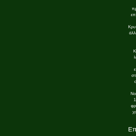
πρ
επ
Κρυ
άλλ
Κ
ί
ε
στ
Νο
1
φρ
χ
Επ