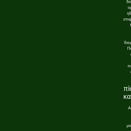
δι
ο
ηθ
επι
δια
Π
π
πί
κα
Α
μο