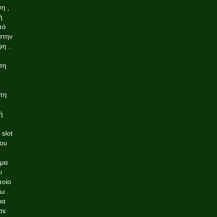
η ,
ή
πό
στην
ψη .
ση
τη
ή
slot
του
ημα
ι
ποίο
ω .
ια
σε