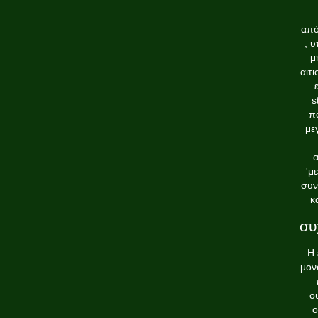
από
, 
μ
αιτ
s
π
με
α
'μ
συν
κ
συ
Η 
μον
ο
o