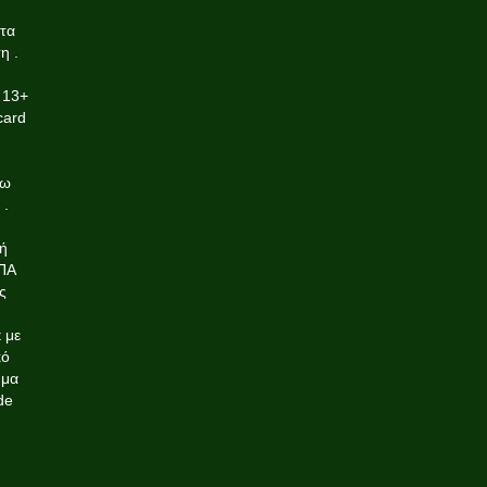
ατα
η .
 13+
card
νω
 .
γή
ΗΠΑ
ς
 με
κό
ημα
de