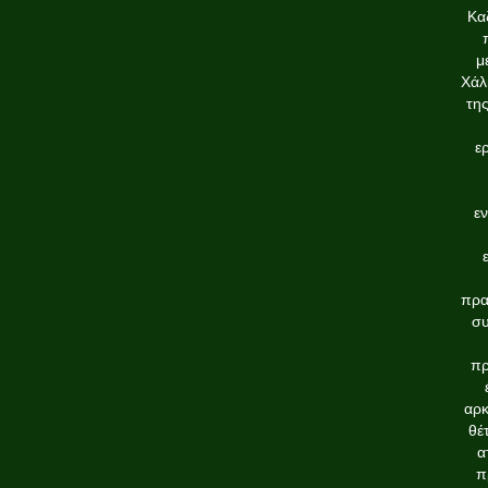
Κα
μ
Χάλ
της
ε
ε
πρα
συ
πρ
αρκ
θέ
α
π