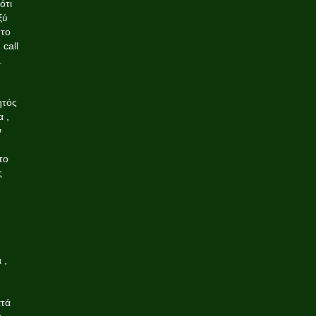
ότι
ξύ
 το
call
.
ύ
ητός
 ,
ν
το
ς
 ,
ατά